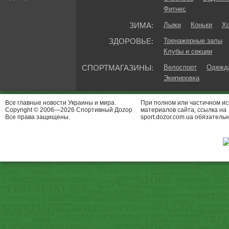
Фитнес
ЗИМА:
Лыжи
Коньки
Хо
ЗДОРОВЬЕ:
Тренажерные залы
Клубы и секции
СПОРТМАГАЗИНЫ:
Велоспорт
Одежда
Экипировка
Все главные новости Украины и мира.
При полном или частичном и
Copyright © 2006—2026 Спортивный Доzор
материалов сайта, ссылка на
Все права защищены.
sport.dozor.com.ua обязательн