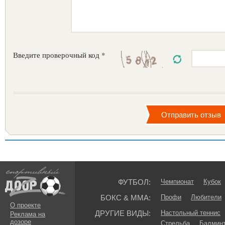
Введите проверочный код *
ФУТБОЛ:
Чемпионат
Кубок
БОКС & ММА:
Профи
Любители
О проекте
ДРУГИЕ ВИДЫ:
Настольный теннис
Реклама на
дозоре
Стрельба
Бадмин