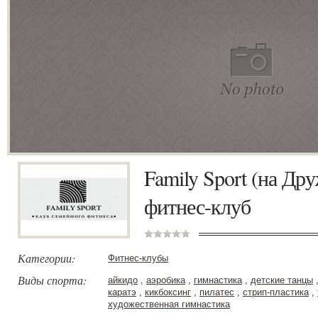
Family Sport (на Др
фитнес-клуб
Категории:
Фитнес-клубы
Виды спорта:
айкидо
,
аэробика
,
гимнастика
,
детские танцы
каратэ
,
кикбоксинг
,
пилатес
,
стрип-пластика
,
художественная гимнастика