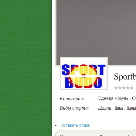
Sport
Категории:
Одежда и обувь
,
С
Виды спорта:
айкидо
,
бокс
,
борь
Оставить отзыв