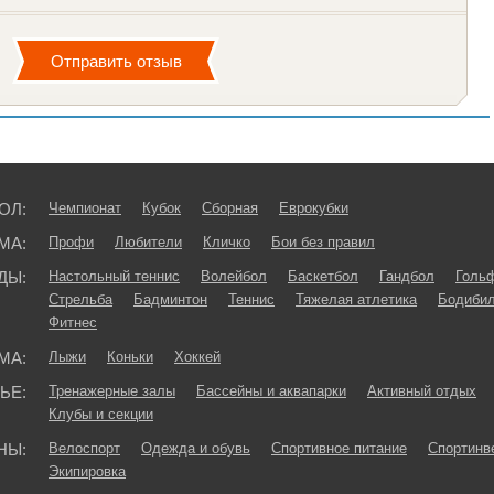
ОЛ:
Чемпионат
Кубок
Сборная
Еврокубки
МА:
Профи
Любители
Кличко
Бои без правил
ДЫ:
Настольный теннис
Волейбол
Баскетбол
Гандбол
Голь
Стрельба
Бадминтон
Теннис
Тяжелая атлетика
Бодибил
Фитнес
МА:
Лыжи
Коньки
Хоккей
ЬЕ:
Тренажерные залы
Бассейны и аквапарки
Активный отдых
Клубы и секции
НЫ:
Велоспорт
Одежда и обувь
Спортивное питание
Спортинв
Экипировка