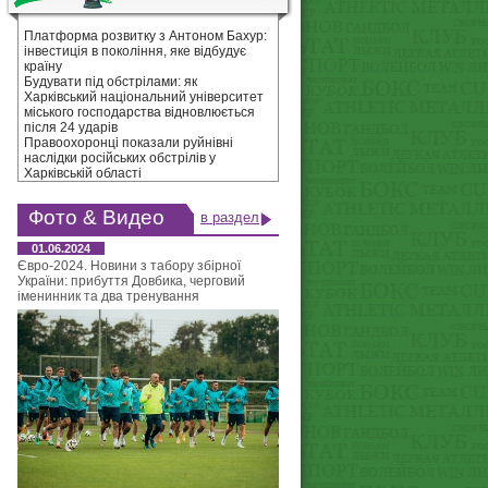
Платформа розвитку з Антоном Бахур:
інвестиція в покоління, яке відбудує
країну
Будувати під обстрілами: як
Харківський національний університет
міського господарства відновлюється
після 24 ударів
Правоохоронці показали руйнівні
наслідки російських обстрілів у
Харківській області
Фото & Видео
в раздел
01.06.2024
Євро-2024. Новини з табору збірної
України: прибуття Довбика, черговий
іменинник та два тренування