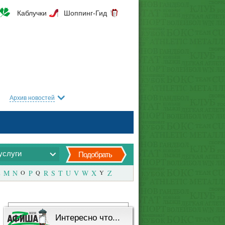
Каблучки
Шоппинг-Гид
Архив новостей
услуги
Подобрать
M
N
O
P
Q
R
S
T
U
V
W
X
Y
Z
Интересно что...