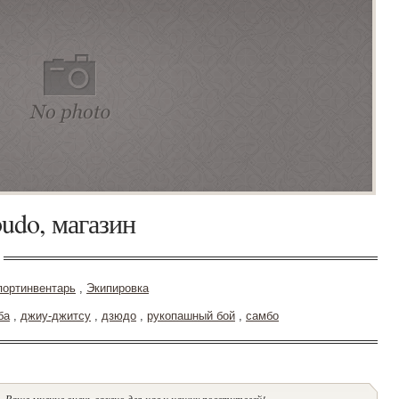
budo, магазин
портинвентарь
,
Экипировка
ба
,
джиу-джитсу
,
дзюдо
,
рукопашный бой
,
самбо