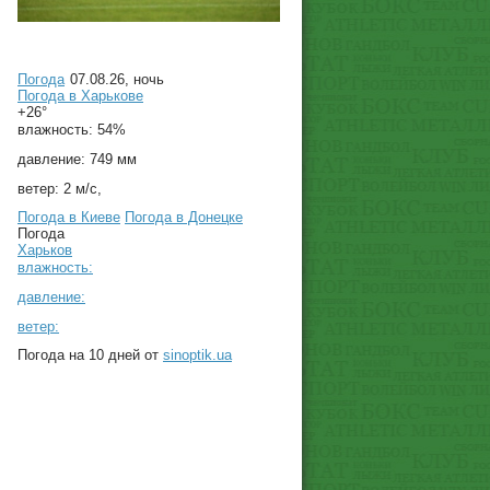
Погода
07.08.26, ночь
Погода в
Харькове
+26°
влажность:
54%
давление:
749 мм
ветер:
2 м/с,
Погода в Киеве
Погода в Донецке
Погода
Харьков
влажность:
давление:
ветер:
Погода на 10 дней от
sinoptik.ua