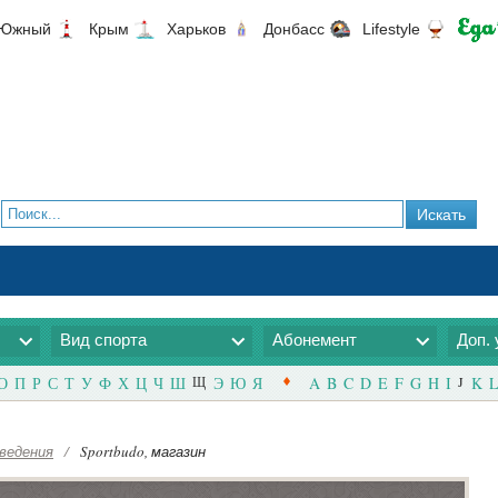
Южный
Крым
Харьков
Донбасс
Lifestyle
Вид спорта
Абонемент
Доп. 
О
П
Р
С
Т
У
Ф
Х
Ц
Ч
Ш
Щ
Э
Ю
Я
A
B
C
D
E
F
G
H
I
J
K
L
ведения
/
Sportbudo, магазин