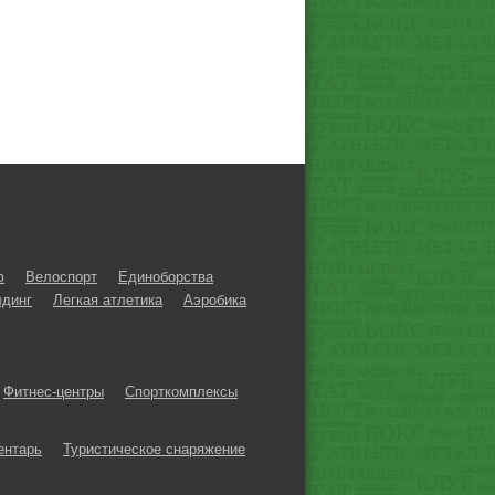
ф
Велоспорт
Единоборства
динг
Легкая атлетика
Аэробика
Фитнес-центры
Спорткомплексы
ентарь
Туристическое снаряжение