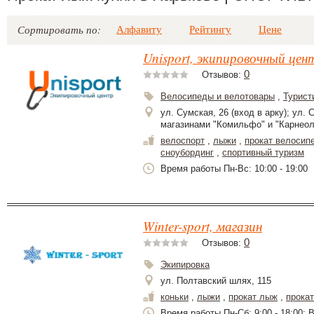
Алфавиту
Рейтингу
Цене
Сортировать по:
Unisport, экипировочный цен
0
Отзывов:
Велосипеды и велотовары
,
Турист
ул. Сумская, 26 (вход в арку); ул.
магазинами "Комильфо" и "Карнеол
велоспорт
,
лыжи
,
прокат велосип
сноубординг
,
спортивный туризм
Время работы Пн-Вс: 10:00 - 19:00
Winter-sport, магазин
0
Отзывов:
Экипировка
ул. Полтавский шлях, 115
коньки
,
лыжи
,
прокат лыж
,
прока
Время работы Пн-Сб: 9:00 - 18:00; В