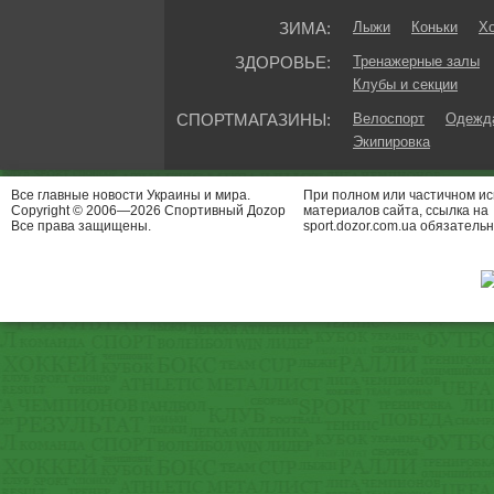
ЗИМА:
Лыжи
Коньки
Хо
ЗДОРОВЬЕ:
Тренажерные залы
Клубы и секции
СПОРТМАГАЗИНЫ:
Велоспорт
Одежда
Экипировка
Все главные новости Украины и мира.
При полном или частичном и
Copyright © 2006—2026 Спортивный Доzор
материалов сайта, ссылка на
Все права защищены.
sport.dozor.com.ua обязательн