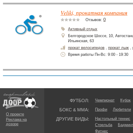
Veliki, прокатная компания
0
Отзывов:
Активный отдых
Белгородское Шоссе, 10, Автостанц
Ильинская, 63
прокат велосипедов
,
прокат лыж
,
Время работы Пн-Вс: 9:00 - 19:30
ФУТБОЛ:
Чемпионат
Кубок
БОКС & ММА:
Профи
Любители
О проекте
ДРУГИЕ ВИДЫ:
Настольный теннис
Реклама на
дозоре
Стрельба
Бадмин
Фитнес