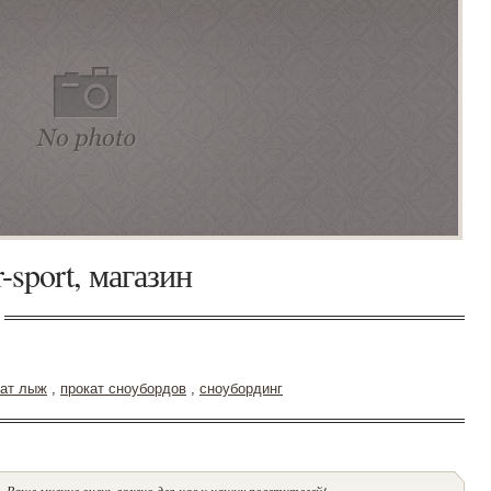
-sport, магазин
кат лыж
,
прокат сноубордов
,
сноубординг