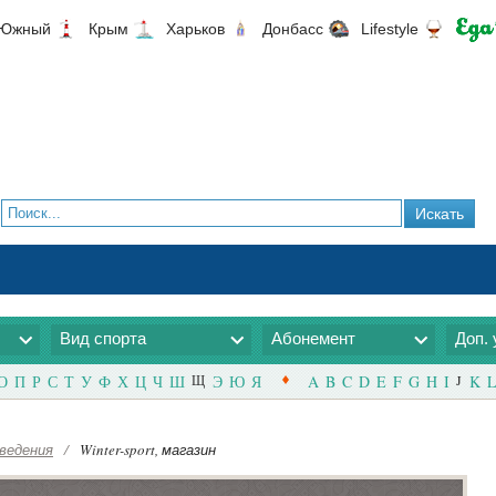
Южный
Крым
Харьков
Донбасс
Lifestyle
Вид спорта
Абонемент
Доп. 
О
П
Р
С
Т
У
Ф
Х
Ц
Ч
Ш
Щ
Э
Ю
Я
A
B
C
D
E
F
G
H
I
J
K
L
ведения
/
Winter-sport, магазин