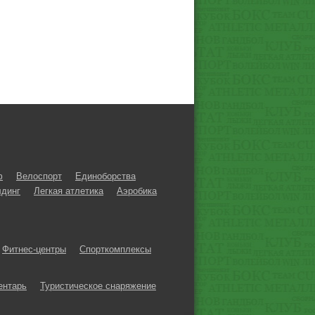
ф
Велоспорт
Единоборства
динг
Легкая атлетика
Аэробика
Фитнес-центры
Спорткомплексы
ентарь
Туристическое снаряжение