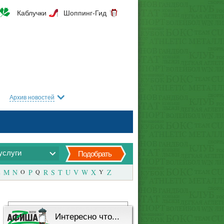
Каблучки
Шоппинг-Гид
Архив новостей
услуги
Подобрать
M
N
O
P
Q
R
S
T
U
V
W
X
Y
Z
Интересно что...