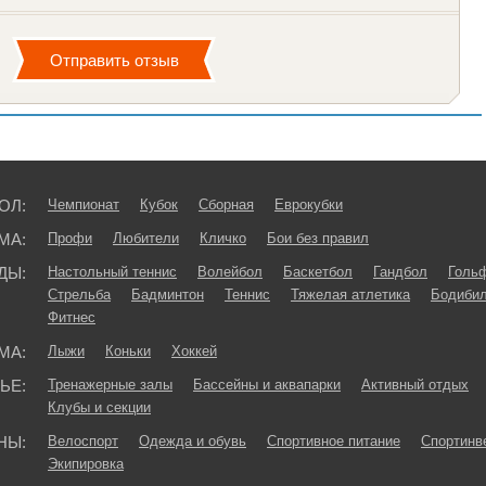
ОЛ:
Чемпионат
Кубок
Сборная
Еврокубки
МА:
Профи
Любители
Кличко
Бои без правил
ДЫ:
Настольный теннис
Волейбол
Баскетбол
Гандбол
Голь
Стрельба
Бадминтон
Теннис
Тяжелая атлетика
Бодибил
Фитнес
МА:
Лыжи
Коньки
Хоккей
ЬЕ:
Тренажерные залы
Бассейны и аквапарки
Активный отдых
Клубы и секции
НЫ:
Велоспорт
Одежда и обувь
Спортивное питание
Спортинв
Экипировка