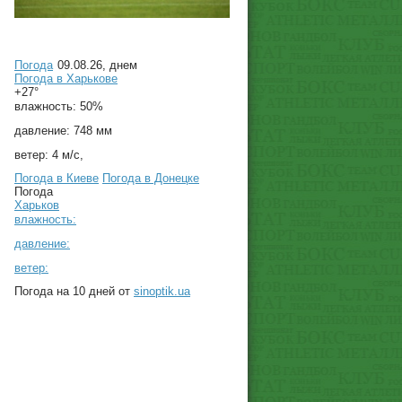
Погода
09.08.26, днем
Погода в
Харькове
+27°
влажность:
50%
давление:
748 мм
ветер:
4 м/с,
Погода в Киеве
Погода в Донецке
Погода
Харьков
влажность:
давление:
ветер:
Погода на 10 дней от
sinoptik.ua