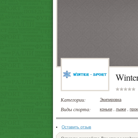
Winter
Категории:
Экипировка
Виды спорта:
коньки
,
лыжи
,
про
Оставить отзыв