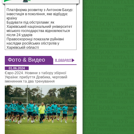
Платформа розвитку з Антоном Бахур:
інвестиція в покоління, яке відбудує
країну
Будувати під обстрілами: як
Харківський національний університет
міського господарства відновлюється
після 24 ударів
Правоохоронці показали руйнівні
наслідки російських обстрілів у
Харківській області
Фото & Видео
в раздел
01.06.2024
Євро-2024. Новини з табору збірної
України: прибуття Довбика, черговий
іменинник та два тренування