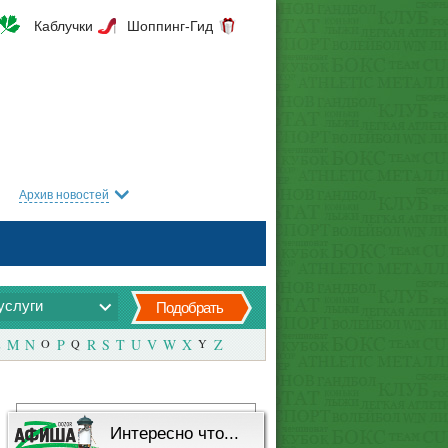
Каблучки
Шоппинг-Гид
Архив новостей
услуги
Подобрать
M
N
O
P
Q
R
S
T
U
V
W
X
Y
Z
Интересно что...