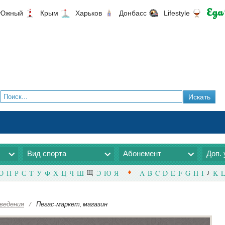
Южный
Крым
Харьков
Донбасс
Lifestyle
Вид спорта
Абонемент
Доп. 
О
П
Р
С
Т
У
Ф
Х
Ц
Ч
Ш
Щ
Э
Ю
Я
A
B
C
D
E
F
G
H
I
J
K
L
ведения
/
Пегас-маркет, магазин