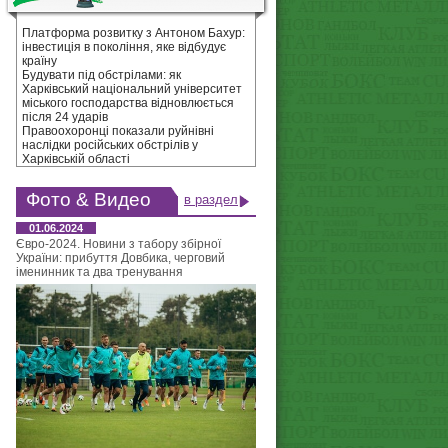
Платформа розвитку з Антоном Бахур:
інвестиція в покоління, яке відбудує
країну
Будувати під обстрілами: як
Харківський національний університет
міського господарства відновлюється
після 24 ударів
Правоохоронці показали руйнівні
наслідки російських обстрілів у
Харківській області
Фото & Видео
в раздел
01.06.2024
Євро-2024. Новини з табору збірної
України: прибуття Довбика, черговий
іменинник та два тренування