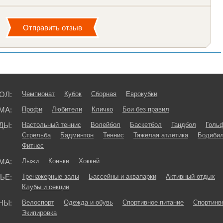
ОЛ:
Чемпионат
Кубок
Сборная
Еврокубки
МА:
Профи
Любители
Кличко
Бои без правил
ДЫ:
Настольный теннис
Волейбол
Баскетбол
Гандбол
Голь
Стрельба
Бадминтон
Теннис
Тяжелая атлетика
Бодибил
Фитнес
МА:
Лыжи
Коньки
Хоккей
ЬЕ:
Тренажерные залы
Бассейны и аквапарки
Активный отдых
Клубы и секции
НЫ:
Велоспорт
Одежда и обувь
Спортивное питание
Спортинв
Экипировка