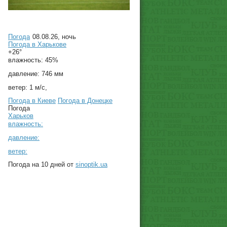
Погода
08.08.26, ночь
Погода в
Харькове
+26°
влажность:
45%
давление:
746 мм
ветер:
1 м/с,
Погода в Киеве
Погода в Донецке
Погода
Харьков
влажность:
давление:
ветер:
Погода на 10 дней от
sinoptik.ua