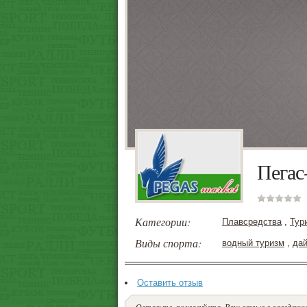
Пегас
Категории:
Плавсредства
,
Тур
Виды спорта:
водный туризм
,
дай
Оставить отзыв