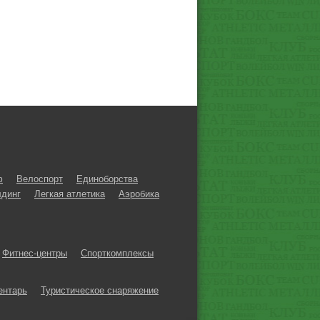
ф
Велоспорт
Единоборства
динг
Легкая атлетика
Аэробика
Фитнес-центры
Спорткомплексы
ентарь
Туристическое снаряжение