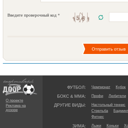
Введите проверочный код *
ФУТБОЛ:
Чемпионат
Кубок
БОКС & ММА:
Профи
Любители
О проекте
ДРУГИЕ ВИДЫ:
Настольный теннис
Реклама на
дозоре
Стрельба
Бадмин
Фитнес
ЗИМА:
Лыжи
Коньки
Хо