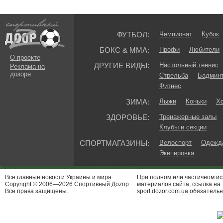
ФУТБОЛ:
Чемпионат
Кубок
БОКС & ММА:
Профи
Любители
О проекте
ДРУГИЕ ВИДЫ:
Настольный теннис
Реклама на
дозоре
Стрельба
Бадмин
Фитнес
ЗИМА:
Лыжи
Коньки
Хо
ЗДОРОВЬЕ:
Тренажерные залы
Клубы и секции
СПОРТМАГАЗИНЫ:
Велоспорт
Одежда
Экипировка
Все главные новости Украины и мира.
При полном или частичном и
Copyright © 2006—2026 Спортивный Доzор
материалов сайта, ссылка на
Все права защищены.
sport.dozor.com.ua обязательн