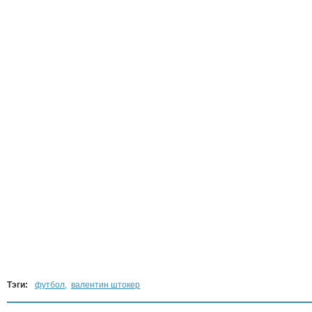
Тэги:
футбол
,
валентин штокер