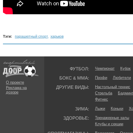
Тэги:
парашютный спорт
,
харьков
ФУТБОЛ:
Чемпионат
Кубок
БОКС & ММА:
Профи
Любители
О проекте
ДРУГИЕ ВИДЫ:
Настольный теннис
Реклама на
дозоре
Стрельба
Бадмин
Фитнес
ЗИМА:
Лыжи
Коньки
Хо
ЗДОРОВЬЕ:
Тренажерные залы
Клубы и секции