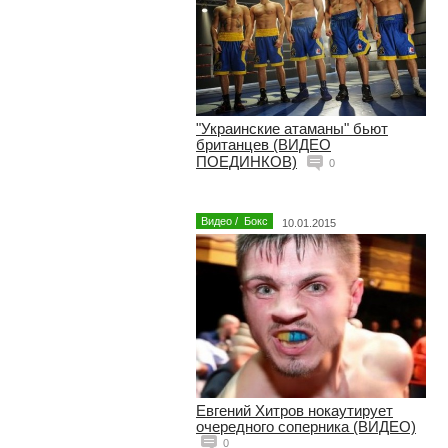
"Украинские атаманы" бьют
британцев (ВИДЕО
ПОЕДИНКОВ)
0
Видео
/
Бокс
10.01.2015
Евгений Хитров нокаутирует
очередного соперника (ВИДЕО)
0