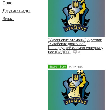
Бокс
Другие виды
Зима
"Украинские атаманы" укротили
"Китайских драконов".
Шевадзуцкий сломал cопернику
нос (ВИДЕО)
0
Видео
/
Бокс
22.02.2015