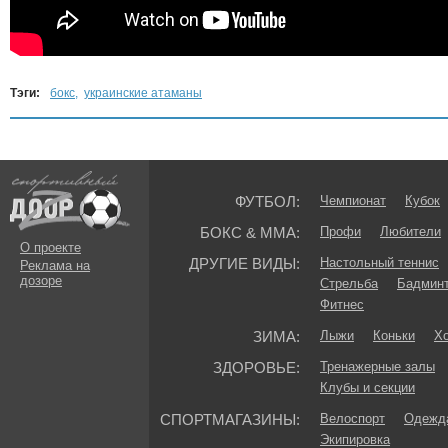
Тэги:
бокс
,
украинские атаманы
ФУТБОЛ:
Чемпионат
Кубок
БОКС & ММА:
Профи
Любители
О проекте
ДРУГИЕ ВИДЫ:
Настольный теннис
Реклама на
дозоре
Стрельба
Бадмин
Фитнес
ЗИМА:
Лыжи
Коньки
Хо
ЗДОРОВЬЕ:
Тренажерные залы
Клубы и секции
СПОРТМАГАЗИНЫ:
Велоспорт
Одежда
Экипировка