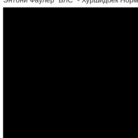
Энтони Фаулер "БЛС" - Хуршидбек Норм