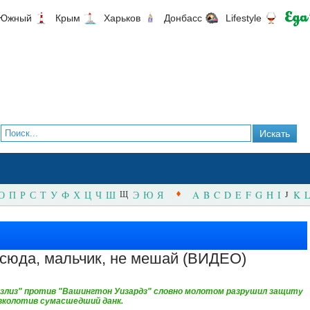
Южный
Крым
Харьков
Донбасс
Lifestyle
О
П
Р
С
Т
У
Ф
Х
Ц
Ч
Ш
Щ
Э
Ю
Я
A
B
C
D
E
F
G
H
I
J
K
L
сюда, мальчик, не мешай (ВИДЕО)
злиз" против "Вашингтон Уизардз" словно молотом разрушил защиту
 вколотив сумасшедший данк.