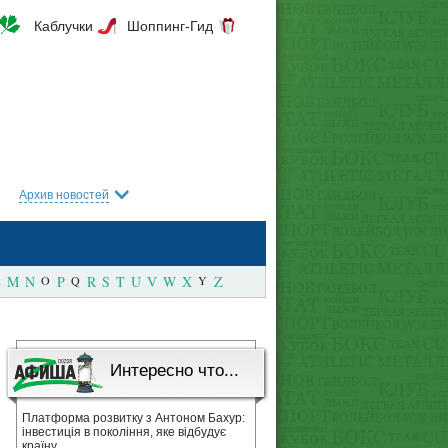
Каблучки
Шоппинг-Гид
Архив новостей
M
N
O
P
Q
R
S
T
U
V
W
X
Y
Z
Интересно что...
Платформа розвитку з Антоном Бахур:
інвестиція в покоління, яке відбудує
країну