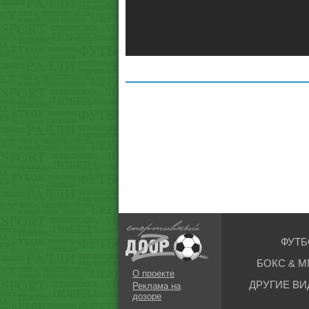
ФУТБ
БОКС & М
О проекте
ДРУГИЕ ВИ
Реклама на
дозоре