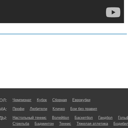
ОЛ:
Чемпионат
Кубок
Сборная
Еврокубки
МА:
Профи
Любители
Кличко
Бои без правил
ДЫ:
Настольный теннис
Волейбол
Баскетбол
Гандбол
Голь
Стрельба
Бадминтон
Теннис
Тяжелая атлетика
Бодибил