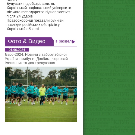
Будувати під обстрілами: як
Харківський національний університет
міського господарства відновлюється
після 24 ударів
Правоохоронці показали руйнівні
наслідки російських обстрілів у
Харківській області
Фото & Видео
в раздел
01.06.2024
Євро-2024. Новини з табору збірної
України: прибуття Довбика, черговий
іменинник та два тренування