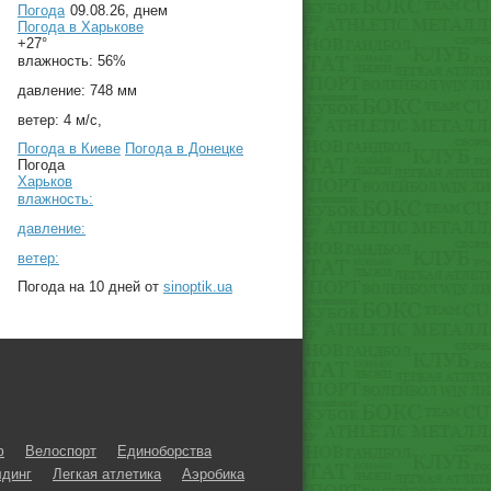
Погода
09.08.26, днем
Погода в
Харькове
+27°
влажность:
56%
давление:
748 мм
ветер:
4 м/с,
Погода в Киеве
Погода в Донецке
Погода
Харьков
влажность:
давление:
ветер:
Погода на 10 дней от
sinoptik.ua
ф
Велоспорт
Единоборства
динг
Легкая атлетика
Аэробика