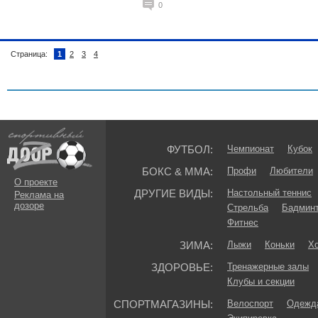
0
Страница:
1
2
3
4
ФУТБОЛ:
Чемпионат
Кубок
БОКС & ММА:
Профи
Любители
О проекте
ДРУГИЕ ВИДЫ:
Настольный теннис
Реклама на
дозоре
Стрельба
Бадмин
Фитнес
ЗИМА:
Лыжи
Коньки
Хо
ЗДОРОВЬЕ:
Тренажерные залы
Клубы и секции
СПОРТМАГАЗИНЫ:
Велоспорт
Одежда