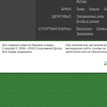
Фитнес
ЗИМА:
Лыжи
Коньки
Хо
ЗДОРОВЬЕ:
Тренажерные залы
Клубы и секции
СПОРТМАГАЗИНЫ:
Велоспорт
Одежда
Экипировка
Все главные новости Украины и мира.
При полном или частичном и
Copyright © 2006—2026 Спортивный Доzор
материалов сайта, ссылка на
Все права защищены.
sport.dozor.com.ua обязательн