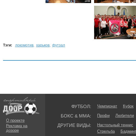
Тэги:
локомотив
,
харьков
,
футзал
ФУТБОЛ:
Чемпионат
Кубок
БОКС & ММА:
Профи
Любители
О проекте
ДРУГИЕ ВИДЫ:
Настольный теннис
Реклама на
дозоре
Стрельба
Бадмин