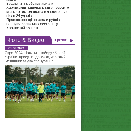
Будувати під обстрілами: як
Харківський національний університет
міського господарства відновлюється
після 24 ударів
Правоохоронці показали руйнівні
наслідки російських обстрілів у
Харківській області
Фото & Видео
в раздел
01.06.2024
Євро-2024. Новини з табору збірної
України: прибуття Довбика, черговий
іменинник та два тренування