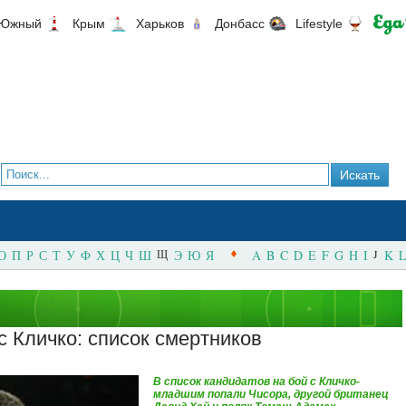
Южный
Крым
Харьков
Донбасс
Lifestyle
О
П
Р
С
Т
У
Ф
Х
Ц
Ч
Ш
Щ
Э
Ю
Я
A
B
C
D
E
F
G
H
I
J
K
L
с Кличко: список смертников
В список кандидатов на бой с Кличко-
младшим попали Чисора, другой британец