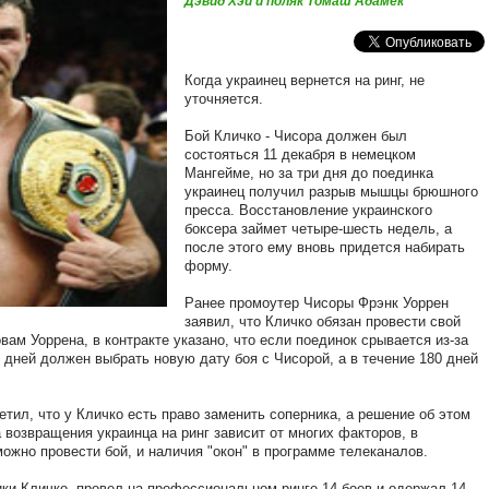
Дэвид Хэй и поляк Томаш Адамек
Когда украинец вернется на ринг, не
уточняется.
Бой Кличко - Чисора должен был
состояться 11 декабря в немецком
Мангейме, но за три дня до поединка
украинец получил разрыв мышцы брюшного
пресса. Восстановление украинского
боксера займет четыре-шесть недель, а
после этого ему вновь придется набирать
форму.
Ранее промоутер Чисоры Фрэнк Уоррен
заявил, что Кличко обязан провести свой
вам Уоррена, в контракте указано, что если поединок срывается из-за
 дней должен выбрать новую дату боя с Чисорой, а в течение 180 дней
ил, что у Кличко есть право заменить соперника, а решение об этом
а возвращения украинца на ринг зависит от многих факторов, в
можно провести бой, и наличия "окон" в программе телеканалов.
ки Кличко, провел на профессиональном ринге 14 боев и одержал 14