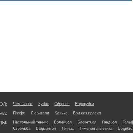
ОЛ:
Чемпионат
Кубок
Сборная
Еврокубки
МА:
Профи
Любители
Кличко
Бои без правил
ДЫ:
Настольный теннис
Волейбол
Баскетбол
Гандбол
Голь
Стрельба
Бадминтон
Теннис
Тяжелая атлетика
Бодибил