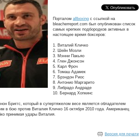
Порталом
allboxing
с ссылкой на
bleacherreport.com был опубликован список
самых крепких подбородков активных в
настоящее время боксеров:
1. Виталий Кличко
2. Шейн Мозли
3. Мэнни Пакьяо
4. Глен Джонсон
5. Карл Фроч
6. Томаш Адамек
7. Брэндон Риос
8. Антонио Маргарито
9. Либрадо Андраде
10. Бернард Хопкинс
ннон Бриггс, который в супертяжелом весе является обладателем
им в бою против Виталия Кличко 16 октября 2010 года. Американец
йко принимая удары Виталия.
Версия для печати