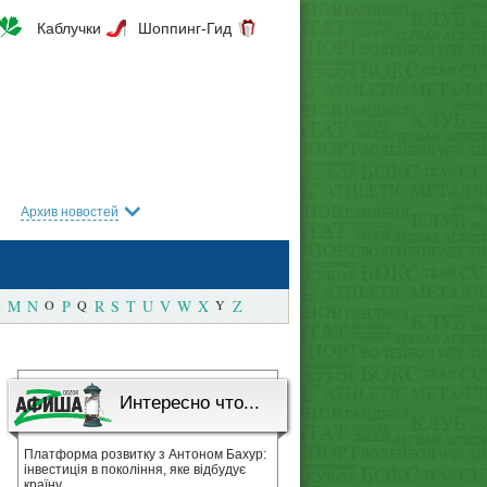
Каблучки
Шоппинг-Гид
Архив новостей
M
N
O
P
Q
R
S
T
U
V
W
X
Y
Z
Интересно что...
Платформа розвитку з Антоном Бахур:
інвестиція в покоління, яке відбудує
країну