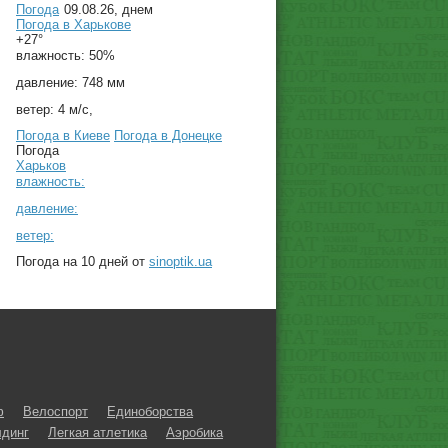
Погода
09.08.26, днем
Погода в
Харькове
+27°
влажность:
50%
давление:
748 мм
ветер:
4 м/с,
Погода в Киеве
Погода в Донецке
Погода
Харьков
влажность:
давление:
ветер:
Погода на 10 дней от
sinoptik.ua
ф
Велоспорт
Единоборства
динг
Легкая атлетика
Аэробика