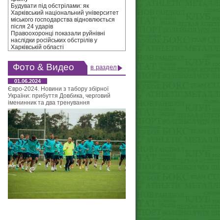
Будувати під обстрілами: як
Харківський національний університет
міського господарства відновлюється
після 24 ударів
Правоохоронці показали руйнівні
наслідки російських обстрілів у
Харківській області
Фото & Видео
в раздел
01.06.2024
Євро-2024. Новини з табору збірної
України: прибуття Довбика, черговий
іменинник та два тренування