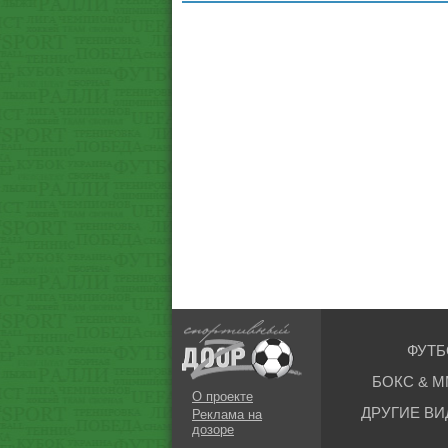
ФУТБ
БОКС & М
О проекте
ДРУГИЕ ВИ
Реклама на
дозоре