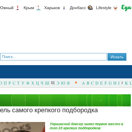
Южный
Крым
Харьков
Донбасс
Lifestyle
О
П
Р
С
Т
У
Ф
Х
Ц
Ч
Ш
Щ
Э
Ю
Я
A
B
C
D
E
F
G
H
I
J
K
L
ель самого крепкого подбородка
Украинский боксер занял первое место в
топ-10 крепких подбородков