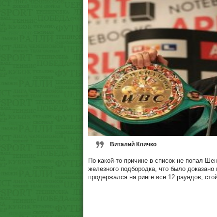
Виталий Кличко
По какой-то причине в список не попал Ше
железного подбородка, что было доказано 
продержался на ринге все 12 раундов, сто