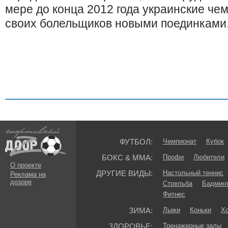
мере до конца 2012 года украинские че
своих болельщиков новыми поединками
ФУТБОЛ:
Чемпионат
Кубок
БОКС & ММА:
Профи
Любители
О проекте
ДРУГИЕ ВИДЫ:
Настольный теннис
Реклама на
дозоре
Стрельба
Бадмин
Фитнес
ЗИМА:
Лыжи
Коньки
Хо
ЗДОРОВЬЕ:
Тренажерные залы