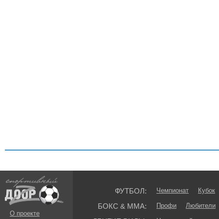
ФУТБОЛ:
Чемпионат
Кубок
БОКС & ММА:
Профи
Любители
О проекте