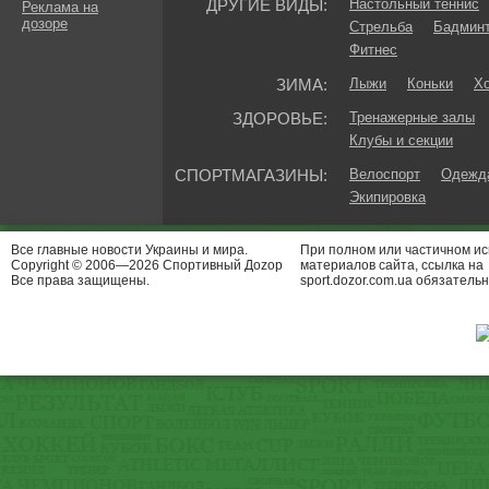
ДРУГИЕ ВИДЫ:
Настольный теннис
Реклама на
дозоре
Стрельба
Бадмин
Фитнес
ЗИМА:
Лыжи
Коньки
Хо
ЗДОРОВЬЕ:
Тренажерные залы
Клубы и секции
СПОРТМАГАЗИНЫ:
Велоспорт
Одежда
Экипировка
Все главные новости Украины и мира.
При полном или частичном и
Copyright © 2006—2026 Спортивный Доzор
материалов сайта, ссылка на
Все права защищены.
sport.dozor.com.ua обязательн