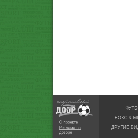
ФУТБ
БОКС & М
О проекте
ДРУГИЕ ВИ
Реклама на
дозоре