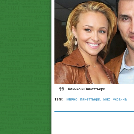
Кличко и Панеттьери
Тэги:
кличко
,
панеттьери
,
бокс
,
украина