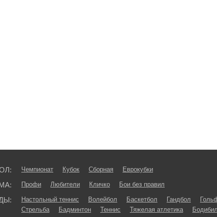
ОЛ:
Чемпионат
Кубок
Сборная
Еврокубки
МА:
Профи
Любители
Кличко
Бои без правил
ДЫ:
Настольный теннис
Волейбол
Баскетбол
Гандбол
Голь
Стрельба
Бадминтон
Теннис
Тяжелая атлетика
Бодибил