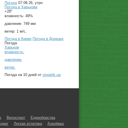
Погода
07.08.26, утро
Погода в
Харькове
+28°
влажность:
49%
давление:
749 мм
ветер:
1 м/с,
Погода в Киеве
Погода в Донецке
Погода
Харьков
влажность:
давление:
ветер:
Погода на 10 дней от
sinoptik.ua
ф
Велоспорт
Единоборства
динг
Легкая атлетика
Аэробика