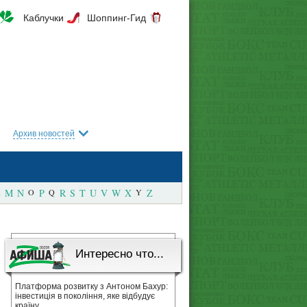
Каблучки
Шоппинг-Гид
Архив новостей
M
N
O
P
Q
R
S
T
U
V
W
X
Y
Z
Интересно что...
Платформа розвитку з Антоном Бахур:
інвестиція в покоління, яке відбудує
країну