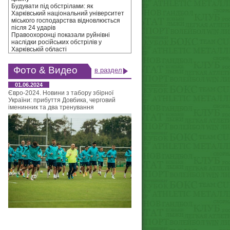
Будувати під обстрілами: як
Харківський національний університет
міського господарства відновлюється
після 24 ударів
Правоохоронці показали руйнівні
наслідки російських обстрілів у
Харківській області
Фото & Видео
в раздел
01.06.2024
Євро-2024. Новини з табору збірної
України: прибуття Довбика, черговий
іменинник та два тренування