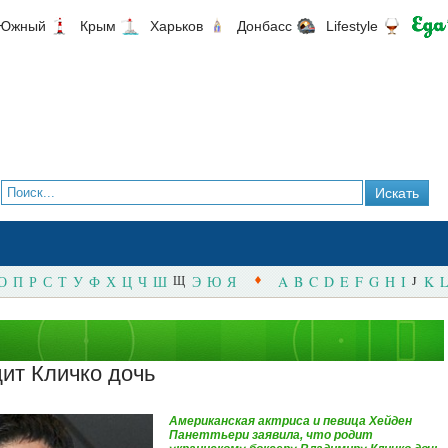
Южный
Крым
Харьков
Донбасс
Lifestyle
О
П
Р
С
Т
У
Ф
Х
Ц
Ч
Ш
Щ
Э
Ю
Я
A
B
C
D
E
F
G
H
I
J
K
L
ит Кличко дочь
Американская актриса и певица Хейден
Панеттьери заявила, что родит