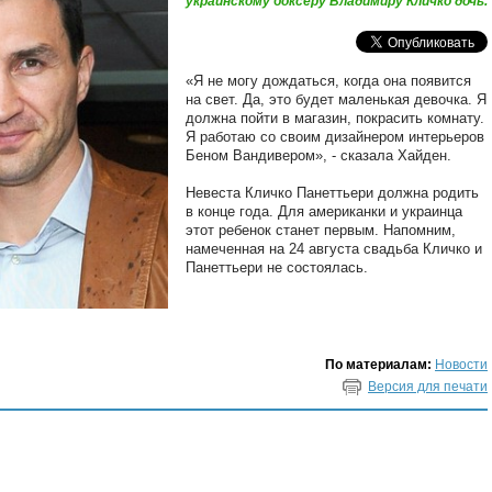
украинскому боксеру Владимиру Кличко дочь.
«Я не могу дождаться, когда она появится
на свет. Да, это будет маленькая девочка. Я
должна пойти в магазин, покрасить комнату.
Я работаю со своим дизайнером интерьеров
Беном Вандивером», - сказала Хайден.
Невеста Кличко Панеттьери должна родить
в конце года. Для американки и украинца
этот ребенок станет первым. Напомним,
намеченная на 24 августа свадьба Кличко и
Панеттьери не состоялась.
По материалам:
Новости
Версия для печати