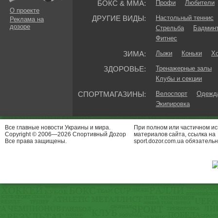
БОКС & ММА:
Профи
Любители
О проекте
ДРУГИЕ ВИДЫ:
Настольный теннис
Реклама на
дозоре
Стрельба
Бадмин
Фитнес
ЗИМА:
Лыжи
Коньки
Хо
ЗДОРОВЬЕ:
Тренажерные залы
Клубы и секции
СПОРТМАГАЗИНЫ:
Велоспорт
Одежда
Экипировка
Все главные новости Украины и мира.
При полном или частичном и
Copyright © 2006—2026 Спортивный Доzор
материалов сайта, ссылка на
Все права защищены.
sport.dozor.com.ua обязательн