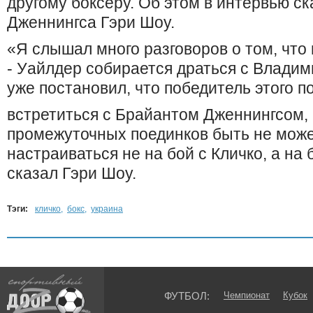
другому боксеру. Об этом в интервью с
Дженнингса Гэри Шоу.
«Я слышал много разговоров о том, что
- Уайлдер собирается драться с Влади
уже постановил, что победитель этого п
встретиться с Брайантом Дженнингсом, 
промежуточных поединков быть не може
настраиваться не на бой с Кличко, а на 
сказал Гэри Шоу.
Тэги:
кличко
,
бокс
,
украина
ФУТБОЛ:
Чемпионат
Кубок