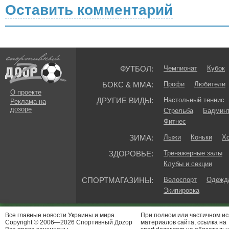
Оставить комментарий
ФУТБОЛ:
Чемпионат
Кубок
БОКС & ММА:
Профи
Любители
О проекте
ДРУГИЕ ВИДЫ:
Настольный теннис
Реклама на
дозоре
Стрельба
Бадмин
Фитнес
ЗИМА:
Лыжи
Коньки
Хо
ЗДОРОВЬЕ:
Тренажерные залы
Клубы и секции
СПОРТМАГАЗИНЫ:
Велоспорт
Одежда
Экипировка
Все главные новости Украины и мира.
При полном или частичном и
Copyright © 2006—2026 Спортивный Доzор
материалов сайта, ссылка на