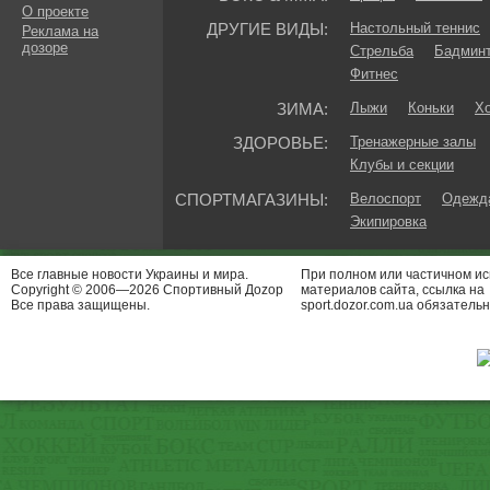
О проекте
ДРУГИЕ ВИДЫ:
Настольный теннис
Реклама на
дозоре
Стрельба
Бадмин
Фитнес
ЗИМА:
Лыжи
Коньки
Хо
ЗДОРОВЬЕ:
Тренажерные залы
Клубы и секции
СПОРТМАГАЗИНЫ:
Велоспорт
Одежда
Экипировка
Все главные новости Украины и мира.
При полном или частичном и
Copyright © 2006—2026 Спортивный Доzор
материалов сайта, ссылка на
Все права защищены.
sport.dozor.com.ua обязательн