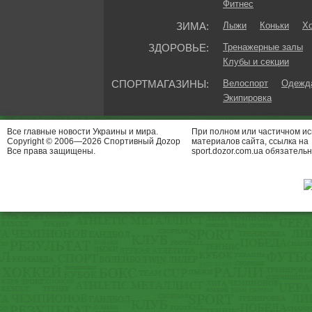
Фитнес
ЗИМА:
Лыжи
Коньки
Хо
ЗДОРОВЬЕ:
Тренажерные залы
Клубы и секции
СПОРТМАГАЗИНЫ:
Велоспорт
Одежда
Экипировка
Все главные новости Украины и мира.
При полном или частичном и
Copyright © 2006—2026 Спортивный Доzор
материалов сайта, ссылка на
Все права защищены.
sport.dozor.com.ua обязательн