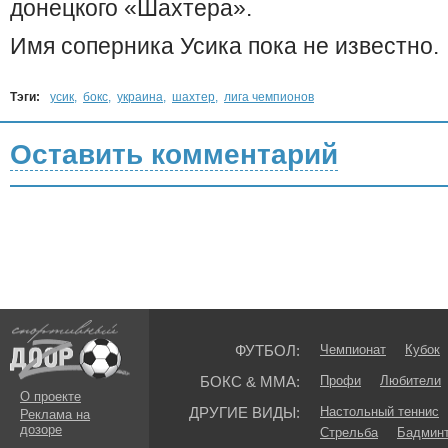
донецкого «Шахтера».
Имя соперника Усика пока не известно.
Тэги:
усик
,
бокс
,
украина
,
шахтер
,
лига чемпионов
Оставить комментарий
ФУТБОЛ:
Чемпионат
Кубок
БОКС & ММА:
Профи
Любители
О проекте
ДРУГИЕ ВИДЫ:
Настольный теннис
Реклама на
дозоре
Стрельба
Бадмин