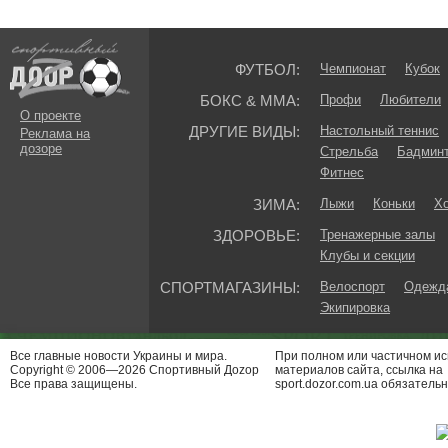
ФУТБОЛ:
Чемпионат
Кубок
БОКС & ММА:
Профи
Любители
О проекте
ДРУГИЕ ВИДЫ:
Настольный теннис
Реклама на
дозоре
Стрельба
Бадмин
Фитнес
ЗИМА:
Лыжи
Коньки
Хо
ЗДОРОВЬЕ:
Тренажерные залы
Клубы и секции
СПОРТМАГАЗИНЫ:
Велоспорт
Одежда
Экипировка
Все главные новости Украины и мира.
При полном или частичном и
Copyright © 2006—2026 Спортивный Доzор
материалов сайта, ссылка на
Все права защищены.
sport.dozor.com.ua обязательн