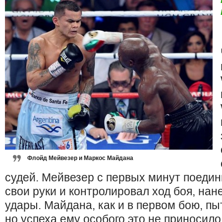
Флойд Мейвезер и Маркос Майдана
судей. Мейвезер с первых минут поедин
свои руки и контролировал ход боя, нан
удары. Майдана, как и в первом бою, пы
но успеха ему особого это не приносил