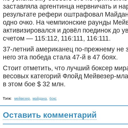
заставляла аргентинца нервничать и на
результате рефери оштрафовал Майдан
одно очко. На чемпионские раунды Мей
активизировался и довёл поединок до у
счетом — 115:112, 116:111, 116:111.
37-летний американец по-прежнему не 
него эта победа стала 47-й в 47 боях.
Стоит отметить, что лучший боксер мир
весовых категорий Флойд Мейвезер-мла
в этом бое $ 32 млн.
Тэги:
мейвезер
,
майдана
,
бокс
Оставить комментарий