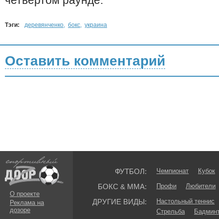
четвертом раунде.
Тэги:
деревянченко
,
бокс
,
украина
Оставить комментарий
ФУТБОЛ:
Чемпионат
Кубок
БОКС & ММА:
Профи
Любители
О проекте
ДРУГИЕ ВИДЫ:
Настольный теннис
Реклама на
дозоре
Стрельба
Бадмин