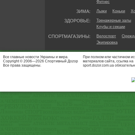
Фитнес
ЗИМА:
Лыжи
Коньки
Хо
ЗДОРОВЬЕ:
Тренажерные залы
Клубы и секции
СПОРТМАГАЗИНЫ:
Велоспорт
Одежда
Экипировка
Все главные новости Украины и мира.
При полном или частичном и
Copyright © 2006—2026 Спортивный Доzор
материалов сайта, ссылка на
Все права защищены.
sport.dozor.com.ua обязательн