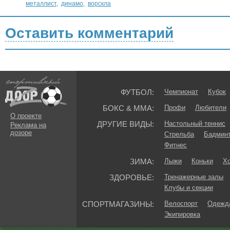
металлист
,
динамо
,
ворскла
Оставить комментарий
ФУТБОЛ:
Чемпионат
Кубок
БОКС & ММА:
Профи
Любители
О проекте
ДРУГИЕ ВИДЫ:
Настольный теннис
Реклама на
дозоре
Стрельба
Бадмин
Фитнес
ЗИМА:
Лыжи
Коньки
Хо
ЗДОРОВЬЕ:
Тренажерные залы
Клубы и секции
СПОРТМАГАЗИНЫ:
Велоспорт
Одежда
Экипировка