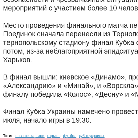
мероприятий с участием более 10 челов
Место проведения финального матча пе
Поединок сначала перенесли из Тернопо
тернопольскому стадиону финал Кубка с
потом, из-за неблагоприятной эпидситуа
Харьков.
В финал вышли: киевское «Динамо», пр
«Александрию» и «Минай», и «Ворскла»,
финалу победила «Колос», «Десну» и «
Финал Кубка Украины намечено провес
июля, начало игры в 19:30.
Тэги:
новости харьков
,
харьков
,
футбол
,
кубок украины
,