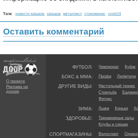
Тэги:
новости харьков
,
харьков
,
металлист
,
стороженко
,
covid19
Оставить комментарий
ФУТБОЛ:
Чемпионат
Кубок
БОКС & ММА:
Профи
Любители
О проекте
ДРУГИЕ ВИДЫ:
Настольный теннис
Реклама на
дозоре
Стрельба
Бадмин
Фитнес
ЗИМА:
Лыжи
Коньки
Хо
ЗДОРОВЬЕ:
Тренажерные залы
Клубы и секции
СПОРТМАГАЗИНЫ:
Велоспорт
Одежда