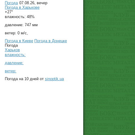
Погода
07.08.26, вечер
Погода в
Харькове
+27°
влажность:
48%
давление:
747 мм
ветер:
0 м/с,
Погода в Киеве
Погода в Донецке
Погода
Харьков
влажность:
давление:
ветер:
Погода на 10 дней от
sinoptik.ua