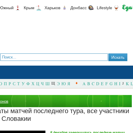
Южный
Крым
Харьков
Донбасс
Lifestyle
О
П
Р
С
Т
У
Ф
Х
Ц
Ч
Ш
Щ
Э
Ю
Я
A
B
C
D
E
F
G
H
I
J
K
L
ионов
ты матчей последнего тура, все участники
 Словакии
8 декабря завершились последние матчи