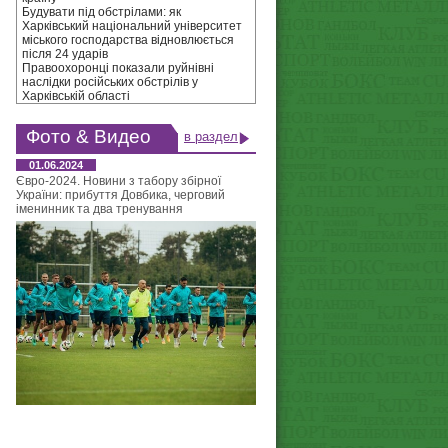
Будувати під обстрілами: як
Харківський національний університет
міського господарства відновлюється
після 24 ударів
Правоохоронці показали руйнівні
наслідки російських обстрілів у
Харківській області
Фото & Видео
в раздел
01.06.2024
Євро-2024. Новини з табору збірної
України: прибуття Довбика, черговий
іменинник та два тренування