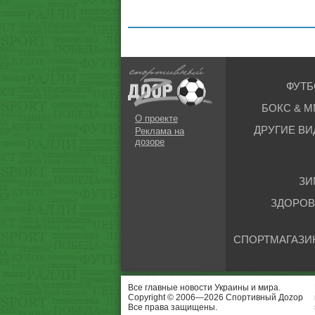
ФУТБ
БОКС & М
О проекте
ДРУГИЕ ВИ
Реклама на
дозоре
ЗИ
ЗДОРОВ
СПОРТМАГАЗИ
Все главные новости Украины и мира.
Copyright © 2006—2026 Спортивный Доzор
Все права защищены.