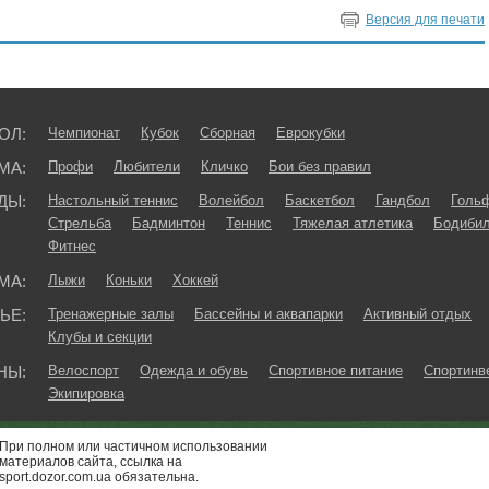
Версия для печати
ОЛ:
Чемпионат
Кубок
Сборная
Еврокубки
МА:
Профи
Любители
Кличко
Бои без правил
ДЫ:
Настольный теннис
Волейбол
Баскетбол
Гандбол
Голь
Стрельба
Бадминтон
Теннис
Тяжелая атлетика
Бодибил
Фитнес
МА:
Лыжи
Коньки
Хоккей
ЬЕ:
Тренажерные залы
Бассейны и аквапарки
Активный отдых
Клубы и секции
НЫ:
Велоспорт
Одежда и обувь
Спортивное питание
Спортинв
Экипировка
При полном или частичном использовании
материалов сайта, ссылка на
sport.dozor.com.ua обязательна.