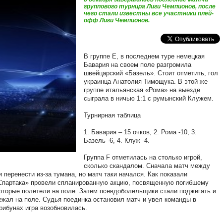
группового турнира Лиги Чемпионов, после
чего стали известны все участники плей-
офф Лиги Чемпионов.
В группе Е, в последнем туре немецкая
Бавария на своем поле разгромила
швейцарский «Базель». Стоит отметить, гол
украинца Анатолия Тимощука. В этой же
группе итальянская «Рома» на выезде
сыграла в ничью 1:1 с румынский Клужем.
Турнирная таблица
1. Бавария – 15 очков, 2. Рома -10, 3.
Базель -6, 4. Клуж -4.
Группа F отметилась на столько игрой,
сколько скандалом. Сначала матч между
перенести из-за тумана, но матч таки начался. Как показали
Спартака» провели спланированную акцию, посвященную погибшему
оторые полетели на поле. Затем псевдоболельщики стали поджигать и
жал на поле. Судья поединка остановил матч и увел команды в
рибунах игра возобновилась.