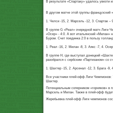
В результате «Спартаку» удалось увезти и
В другом матче этой группы французский «
1. Челси -15, 2. Марсель -12, 3. Спартак – 
В группе G «Реал» очередной матч Лиги Ч
«Осер» - 4:0. А вот итальянский «Милан» 
Буром. Счет поединка 2:0 в пользу голлан
1. Реал -16, 2. Милан -8, 3. Аякс -7, 4. Осер
В группе Н, где выступал донецкий «Шахт
разобрался с сербским «Партизаном» со сч
1. Шахтер -15, 2. Арсенал -12, 3. Брага -9, 
Все участники плей-офф Лиги Чемпионов: 
Шахтер.
Потенциальным соперником «горняков» в пл
Марсель и Милан. Также в плей-офф будет
Жеребьевка плей-офф Лиги чемпионов сост