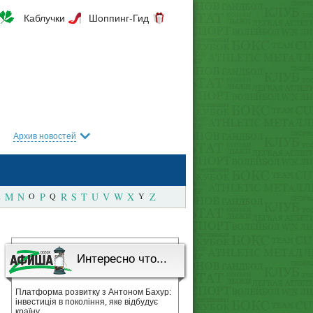
Каблучки
Шоппинг-Гид
Архив новостей
M
N
O
P
Q
R
S
T
U
V
W
X
Y
Z
Интересно что...
Платформа розвитку з Антоном Бахур:
інвестиція в покоління, яке відбудує
країну