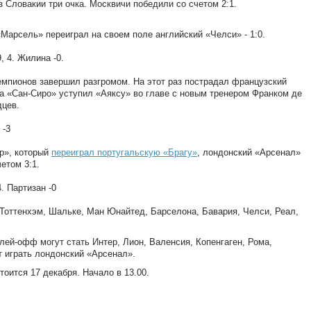
з Словакии три очка. Москвичи победили со счетом 2:1.
Марсель» переиграл на своем поле английский «Челси» - 1:0.
9, 4. Жилина -0.
емпионов завершил разгромом. На этот раз пострадал французский
на «Сан-Сиро» уступил «Аяксу» во главе с новым тренером Франком де
дцев.
 -3
ер», который
переиграл португальскую «Брагу»
, лондонский «Арсенал»
етом 3:1.
4. Партизан -0
Тоттенхэм, Шальке, Ман Юнайтед, Барселона, Бавария, Челси, Реал,
ей-офф могут стать Интер, Лион, Валенсия, Копенгаген, Рома,
 играть лондонский «Арсенал».
оится 17 декабря. Начало в 13.00.