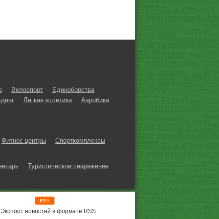
ф
Велоспорт
Единоборства
динг
Легкая атлетика
Аэробика
Фитнес-центры
Спорткомплексы
ентарь
Туристическое снаряжение
Экспорт новостей в формате RSS