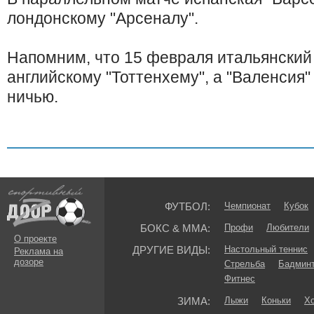
лондонскому "Арсеналу".
Напомним, что 15 февраля итальянский 
английскому "Тоттенхему", а "Валенсия"
ничью.
ФУТБОЛ:
Чемпионат
Кубок
БОКС & ММА:
Профи
Любители
О проекте
ДРУГИЕ ВИДЫ:
Настольный теннис
Реклама на
дозоре
Стрельба
Бадмин
Фитнес
ЗИМА:
Лыжи
Коньки
Хо