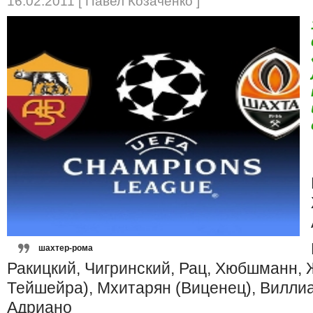
16.02.2011 [ Павел Козаченко ]
шахтер-рома
Ракицкий, Чигринский, Рац, Хюбшманн, 
Тейшейра), Мхитарян (Виценец), Виллиа
Адриано