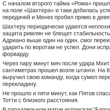
С началом второго тайма «Рома» пришла
на поле «Шахтера» и таки добилась усп
передачей и Менез пробил прямо в девят
Шахтеру периодически удаются неплохие
защита римлян не блещет стабильность
Адриано выше один на один, смог переиг
ударить по воротам не успел. Дони исп
форварду.
Через пару минут мяч после удара Мхи
сантиметрах прошел возле штанги. На 8
выручил свою команду, когда сумел пер
перекладину.
Не прошло и пяти минут, как Пятов спас
Тотти с близкого расстояния.
В параллельном матче испанская "Барс