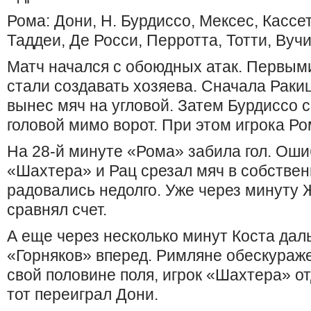
Рома: Дони, Н. Бурдиссо, Мексес, Кассет
Таддеи, Де Росси, Перротта, Тотти, Вуч
Матч начался с обоюдных атак. Первы
стали создавать хозяева. Сначала Раки
вынес мяч на угловой. Затем Бурдиссо с
головой мимо ворот. При этом игрока 
На 28-й минуте «Рома» забила гол. Ош
«Шахтера» и Рац срезал мяч в собстве
радовались недолго. Уже через минуту
сравнял счет.
А еще через несколько минут Коста да
«Горняков» вперед. Римляне обескураже
свой половине поля, игрок «Шахтера» о
тот переиграл Дони.