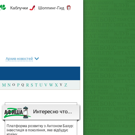
Каблучки
Шоппинг-Гид
Архив новостей
M
N
O
P
Q
R
S
T
U
V
W
X
Y
Z
Интересно что...
Платформа розвитку з Антоном Бахур:
інвестиція в покоління, яке відбудує
країну