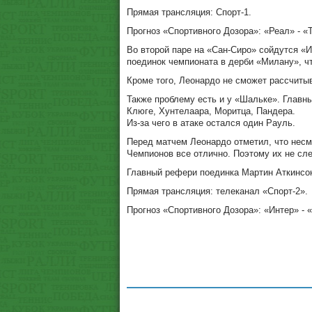
Прямая трансляция: Спорт-1.
Прогноз «Спортивного Дозора»: «Реал» - «
Во второй паре на «Сан-Сиро» сойдутся «
поединок чемпионата в дерби «Милану», ч
Кроме того, Леонардо не сможет рассчиты
Также проблему есть и у «Шальке». Главны
Клюге, Хунтелаара, Моритца, Пандера.
Из-за чего в атаке остался один Рауль.
Перед матчем Леонардо отметил, что несмо
Чемпионов все отлично. Поэтому их не сл
Главный рефери поединка Мартин Аткинсон
Прямая трансляция: телеканал «Спорт-2».
Прогноз «Спортивного Дозора»: «Интер» - 