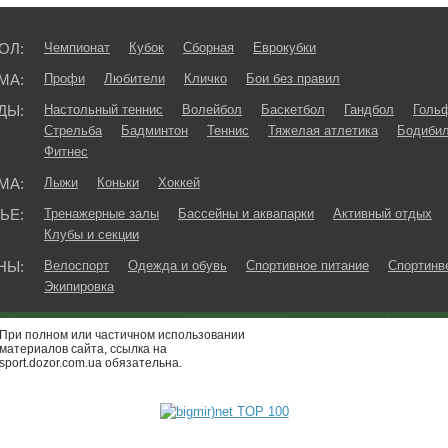
ОЛ:
Чемпионат
Кубок
Сборная
Еврокубки
МА:
Профи
Любители
Кличко
Бои без правил
ДЫ:
Настольный теннис
Волейбол
Баскетбол
Гандбол
Голь
Стрельба
Бадминтон
Теннис
Тяжелая атлетика
Бодибил
Фитнес
МА:
Лыжи
Коньки
Хоккей
ЬЕ:
Тренажерные залы
Бассейны и аквапарки
Активный отдых
Клубы и секции
НЫ:
Велоспорт
Одежда и обувь
Спортивное питание
Спортинв
Экипировка
При полном или частичном использовании
материалов сайта, ссылка на
sport.dozor.com.ua обязательна.