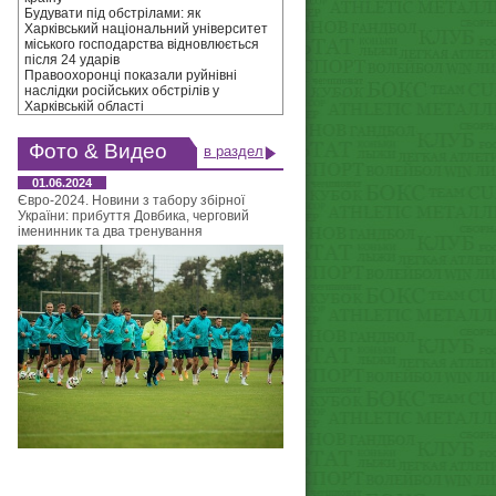
Будувати під обстрілами: як
Харківський національний університет
міського господарства відновлюється
після 24 ударів
Правоохоронці показали руйнівні
наслідки російських обстрілів у
Харківській області
Фото & Видео
в раздел
01.06.2024
Євро-2024. Новини з табору збірної
України: прибуття Довбика, черговий
іменинник та два тренування