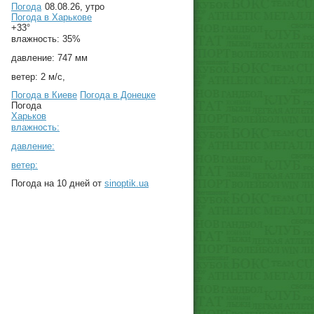
Погода
08.08.26, утро
Погода в
Харькове
+33°
влажность:
35%
давление:
747 мм
ветер:
2 м/с,
Погода в Киеве
Погода в Донецке
Погода
Харьков
влажность:
давление:
ветер:
Погода на 10 дней от
sinoptik.ua