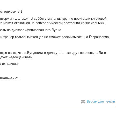
Тоттенхем» 3:1
Интер» и «Шальке». В субботу миланцы крупно проиграли ключевой
то может сказаться на психологическом состоянии «сине-черных».
вать на дисквалифицированного Лусио.
й тренер гельзенкирхенцев не сможет рассчитывать на Гаврановича,
тря на то, что в Бундеслиге дела у Шальке идут не очень, в Лиге
едует недооценивать.
 из Англии.
«Шальке» 2:1
Версия для печати