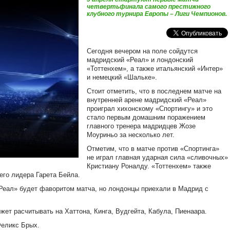
четвертьфинала самого престижного
клубного турнира Европы – Лиги Чемпионов.
Сегодня вечером на поле сойдутся
мадридский «Реал» и лондонский
«Тоттенхем», а также итальянский «Интер»
и немецкий «Шальке».
Стоит отметить, что в последнем матче на
внутренней арене мадридский «Реал»
проиграл хихонскому «Спортингу» и это
стало первым домашним поражением
главного тренера мадридцев Жозе
Моуриньо за несколько лет.
Отметим, что в матче против «Спортинга»
не играл главная ударная сила «сливочных»
Кристиану Роналду. «Тоттенхем» также
его лидера Гарета Бейла.
«Реал» будет фаворитом матча, но лондонцы приехали в Мадрид с
ожет расчитывать на Хаттона, Кинга, Вудгейта, Кабула, Пиенаара.
Феликс Брых.