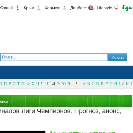
Южный
Крым
Харьков
Донбасс
Lifestyle
О
П
Р
С
Т
У
Ф
Х
Ц
Ч
Ш
Щ
Э
Ю
Я
A
B
C
D
E
F
G
H
I
J
K
L
ионов
налов Лиги Чемпионов. Прогноз, анонс,
5 апреля стартуют первые матчи