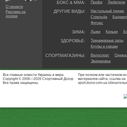
БОКС & ММА:
Профи
Любители
О проекте
ДРУГИЕ ВИДЫ:
Настольный теннис
Реклама на
дозоре
Стрельба
Бадмин
Фитнес
ЗИМА:
Лыжи
Коньки
Хо
ЗДОРОВЬЕ:
Тренажерные залы
Клубы и секции
СПОРТМАГАЗИНЫ:
Велоспорт
Одежда
Экипировка
Все главные новости Украины и мира.
При полном или частичном и
Copyright © 2006—2026 Спортивный Доzор
материалов сайта, ссылка на
Все права защищены.
sport.dozor.com.ua обязательн