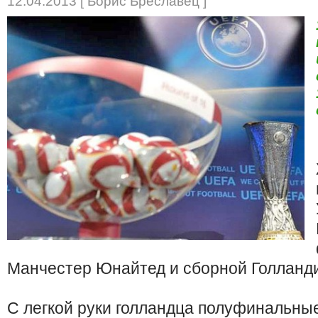
12.04.2013 [ Борис Бреславец ]
Манчестер Юнайтед и сборной Голланди
С легкой руки голландца полуфинальны