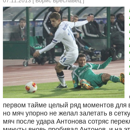
07.11.2013 [ Борис Бреславец ]
первом тайме целый ряд моментов для в
но мяч упорно не желал залетать в сетку
мяч после удара Антонова сотряс перек
минуты вновь пробивал Антонов, и на эт