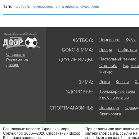
Тэги:
футбол
,
черноморец
,
лига европы
,
лудогорец
ФУТБОЛ:
Чемпионат
Кубок
БОКС & ММА:
Профи
Любители
О проекте
ДРУГИЕ ВИДЫ:
Настольный теннис
Реклама на
дозоре
Стрельба
Бадмин
Фитнес
ЗИМА:
Лыжи
Коньки
Хо
ЗДОРОВЬЕ:
Тренажерные залы
Клубы и секции
СПОРТМАГАЗИНЫ:
Велоспорт
Одежда
Экипировка
Все главные новости Украины и мира.
При полном или частичном и
Copyright © 2006—2026 Спортивный Доzор
материалов сайта, ссылка на
Все права защищены.
sport.dozor.com.ua обязательн