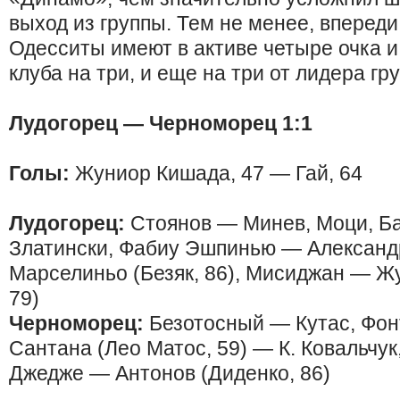
выход из группы. Тем не менее, впереди
Одесситы имеют в активе четыре очка и 
клуба на три, и еще на три от лидера гр
Лудогорец — Черноморец 1:1
Голы:
Жуниор Кишада, 47 — Гай, 64
Лудогорец:
Стоянов — Минев, Моци, Б
Златински, Фабиу Эшпинью — Александр
Марселиньо (Безяк, 86), Мисиджан — Жу
79)
Черноморец:
Безотосный — Кутас, Фонт
Сантана (Лео Матос, 59) — К. Ковальчук
Джедже — Антонов (Диденко, 86)