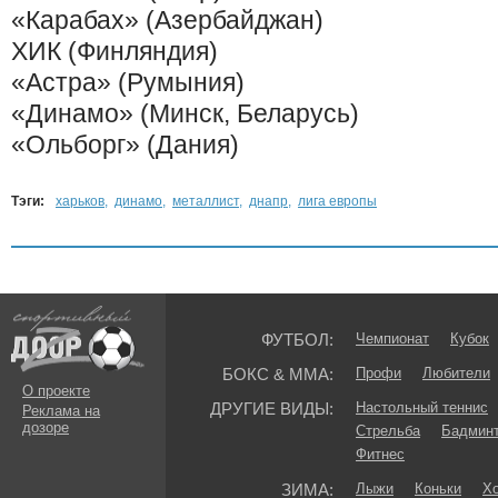
«Карабах» (Азербайджан)
ХИК (Финляндия)
«Астра» (Румыния)
«Динамо» (Минск, Беларусь)
«Ольборг» (Дания)
Тэги:
харьков
,
динамо
,
металлист
,
днапр
,
лига европы
ФУТБОЛ:
Чемпионат
Кубок
БОКС & ММА:
Профи
Любители
О проекте
ДРУГИЕ ВИДЫ:
Настольный теннис
Реклама на
дозоре
Стрельба
Бадмин
Фитнес
ЗИМА:
Лыжи
Коньки
Хо