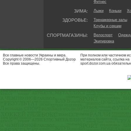
Фитнес
ЗИМА:
Лыжи
Коньки
Хо
ЗДОРОВЬЕ:
Тренажерные залы
Клубы и секции
СПОРТМАГАЗИНЫ:
Велоспорт
Одежда
Экипировка
Все главные новости Украины и мира.
При полном или частичном и
Copyright © 2006—2026 Спортивный Доzор
материалов сайта, ссылка на
Все права защищены.
sport.dozor.com.ua обязательн