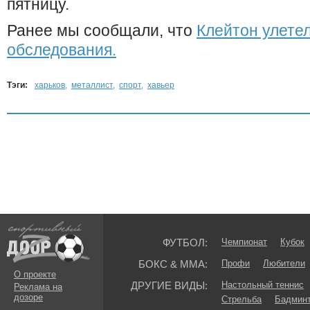
пятницу.
Ранее мы сообщали, что
Клейтон улетел
обследования.
Тэги:
харьков
,
металлист
,
спорт
,
хавьер
ФУТБОЛ:
Чемпионат
Кубок
БОКС & ММА:
Профи
Любители
О проекте
ДРУГИЕ ВИДЫ:
Настольный теннис
Реклама на
дозоре
Стрельба
Бадмин