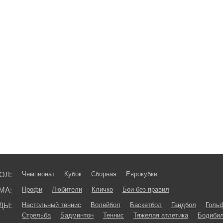
ОЛ:
Чемпионат
Кубок
Сборная
Еврокубки
МА:
Профи
Любители
Кличко
Бои без правил
ДЫ:
Настольный теннис
Волейбол
Баскетбол
Гандбол
Голь
Стрельба
Бадминтон
Теннис
Тяжелая атлетика
Бодибил