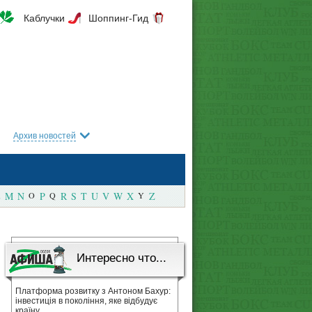
Каблучки
Шоппинг-Гид
Архив новостей
M
N
O
P
Q
R
S
T
U
V
W
X
Y
Z
Интересно что...
Платформа розвитку з Антоном Бахур:
інвестиція в покоління, яке відбудує
країну