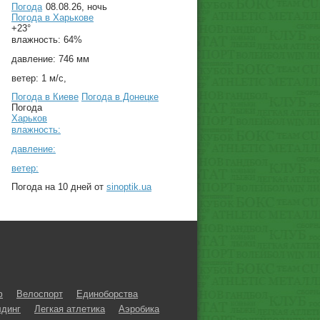
Погода
08.08.26, ночь
Погода в
Харькове
+23°
влажность:
64%
давление:
746 мм
ветер:
1 м/с,
Погода в Киеве
Погода в Донецке
Погода
Харьков
влажность:
давление:
ветер:
Погода на 10 дней от
sinoptik.ua
ф
Велоспорт
Единоборства
динг
Легкая атлетика
Аэробика