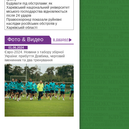
Будувати під обстрілами: як
Харківський національний університет
міського господарства відновлюється
після 24 ударів
Правоохоронці показали руйнівні
наслідки російських обстрілів у
Харківській області
Фото & Видео
в раздел
01.06.2024
Євро-2024. Новини з табору збірної
України: прибуття Довбика, черговий
іменинник та два тренування