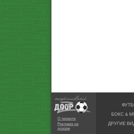
ФУТБ
БОКС & М
О проекте
ДРУГИЕ ВИ
Реклама на
дозоре