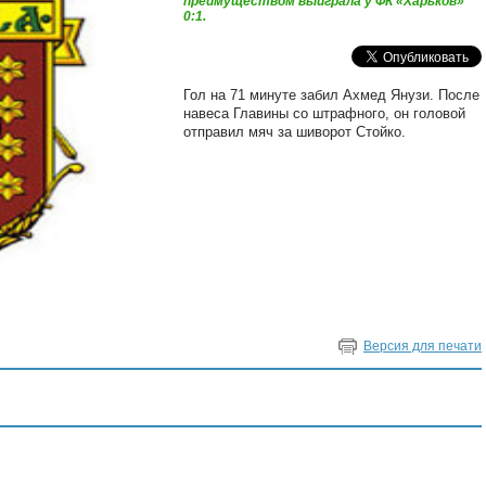
преимуществом выиграла у ФК «Харьков»
0:1.
Гол на 71 минуте забил Ахмед Янузи. После
навеса Главины со штрафного, он головой
отправил мяч за шиворот Стойко.
Версия для печати