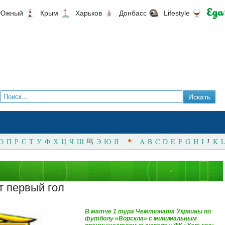
Южный
Крым
Харьков
Донбасс
Lifestyle
О
П
Р
С
Т
У
Ф
Х
Ц
Ч
Ш
Щ
Э
Ю
Я
A
B
C
D
E
F
G
H
I
J
K
L
т первый гол
В матче 1 тура Чемпионата Украины по
футболу «Ворскла» с минимальным