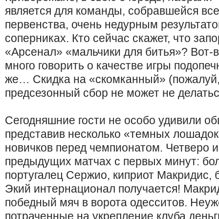
является для команды, собравшейся всег
первенства, очень недурным результато
соперниках. Кто сейчас скажет, что зап
«Арсенал» «мальчики для битья»? Вот-во
много говорить о качестве игры подопеч
же… Скидка на «скомканный» (пожалуй,
предсезонный сбор не может не делатьс
Сегодняшние гости не особо удивили о
представив несколько «темных лошадок»
новичков перед чемпионатом. Четверо и
предыдущих матчах с первых минут: бо
португалец Сержио, киприот Макридис, 
Экий интернационал получается! Макри
победный мяч в ворота одесситов. Неуже
потраченные на укрепление клуба деньг