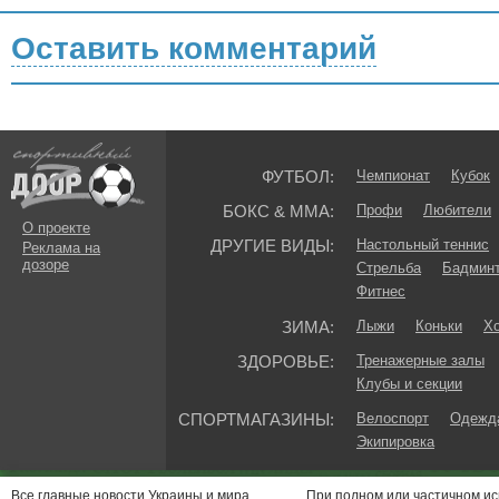
Оставить комментарий
ФУТБОЛ:
Чемпионат
Кубок
БОКС & ММА:
Профи
Любители
О проекте
ДРУГИЕ ВИДЫ:
Настольный теннис
Реклама на
дозоре
Стрельба
Бадмин
Фитнес
ЗИМА:
Лыжи
Коньки
Хо
ЗДОРОВЬЕ:
Тренажерные залы
Клубы и секции
СПОРТМАГАЗИНЫ:
Велоспорт
Одежда
Экипировка
Все главные новости Украины и мира.
При полном или частичном и