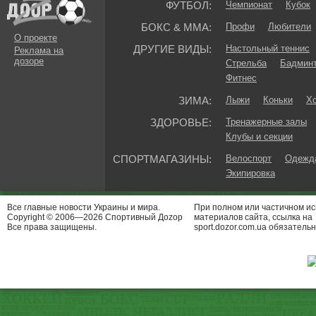
ФУТБОЛ:
Чемпионат
Кубок
БОКС & ММА:
Профи
Любители
О проекте
ДРУГИЕ ВИДЫ:
Настольный теннис
Реклама на
дозоре
Стрельба
Бадмин
Фитнес
ЗИМА:
Лыжи
Коньки
Хо
ЗДОРОВЬЕ:
Тренажерные залы
Клубы и секции
СПОРТМАГАЗИНЫ:
Велоспорт
Одежда
Экипировка
Все главные новости Украины и мира.
При полном или частичном и
Copyright © 2006—2026 Спортивный Доzор
материалов сайта, ссылка на
Все права защищены.
sport.dozor.com.ua обязательн