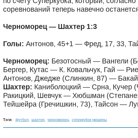
по счету Суперкубка, который, согласно
соревнований теперь навечно останетс
Черноморец — Шахтер 1:3
Голы:
Антонов, 45+1 — Фред, 17, 33, Та
Черноморец:
Безотосный — Вангели (Бо
Бергер, Кутас — К. Ковальчук, Гай — Ри
Антонов, Джедже (Слинкин, 87) — Бакай
Шахтер:
Каниболоцкий — Срна, Кучер (Ч
Ракицкий, Шевчук — Хюбшман (Степанен
Тейшейра (Гречишкин, 73), Тайсон — Л
Тэги:
футбол
,
шахтер
,
черноморец
,
суперкубок украины