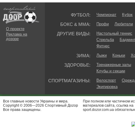
ФУТБОЛ:
Чемпионат
Кубок
БОКС & ММА:
Профи
Любители
О проекте
ДРУГИЕ ВИДЫ:
Настольный теннис
Реклама на
дозоре
Стрельба
Бадмин
Фитнес
ЗИМА:
Лыжи
Коньки
Хо
ЗДОРОВЬЕ:
Тренажерные залы
Клубы и секции
СПОРТМАГАЗИНЫ:
Велоспорт
Одежда
Экипировка
Все главные новости Украины и мира.
При полном или частичном и
Copyright © 2006—2026 Спортивный Доzор
материалов сайта, ссылка на
Все права защищены.
sport.dozor.com.ua обязательн