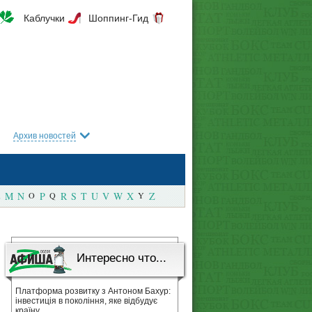
Каблучки
Шоппинг-Гид
Архив новостей
M
N
O
P
Q
R
S
T
U
V
W
X
Y
Z
Интересно что...
Платформа розвитку з Антоном Бахур:
інвестиція в покоління, яке відбудує
країну