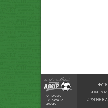
ФУТБ
БОКС & М
О проекте
ДРУГИЕ ВИ
Реклама на
дозоре