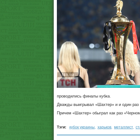
проводились финалы кубка.
Дважды выигрывал «Шахтер» и и один раз
Причем «Шахтер» обыграл как раз «Черно
Тэги:
кубок украины
,
харьков
,
металлист
,
ст