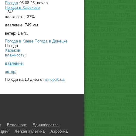
Погода
06.08.26, вечер
Погода в
Харькове
+34°
влажность:
37%
давление:
749 мм
ветер:
1 м/с,
Погода в Киеве
Погода в Донецке
Погода
Харьков
влажность:
давление:
ветер:
Погода на 10 дней от
sinoptik.ua
ф
Велоспорт
Единоборства
динг
Легкая атлетика
Аэробика