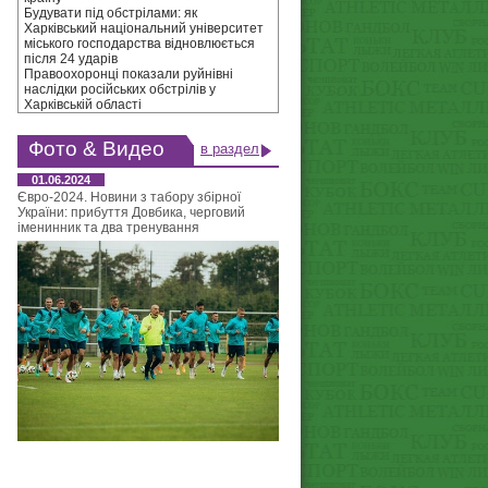
Будувати під обстрілами: як
Харківський національний університет
міського господарства відновлюється
після 24 ударів
Правоохоронці показали руйнівні
наслідки російських обстрілів у
Харківській області
Фото & Видео
в раздел
01.06.2024
Євро-2024. Новини з табору збірної
України: прибуття Довбика, черговий
іменинник та два тренування