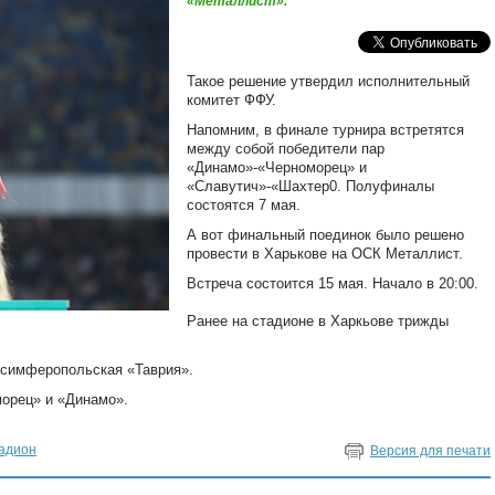
«Металлист».
Такое решение утвердил исполнительный
комитет ФФУ.
Напомним, в финале турнира встретятся
между собой победители пар
«Динамо»-«Черноморец» и
«Славутич»-«Шахтер0. Полуфиналы
состоятся 7 мая.
А вот финальный поединок было решено
провести в Харькове на ОСК Металлист.
Встреча состоится 15 мая. Начало в 20:00.
Ранее на стадионе в Харкьове трижды
 симферопольская «Таврия».
морец» и «Динамо».
адион
Версия для печати