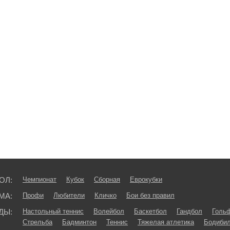
ОЛ:
Чемпионат
Кубок
Сборная
Еврокубки
МА:
Профи
Любители
Кличко
Бои без правил
ДЫ:
Настольный теннис
Волейбол
Баскетбол
Гандбол
Голь
Стрельба
Бадминтон
Теннис
Тяжелая атлетика
Бодибил