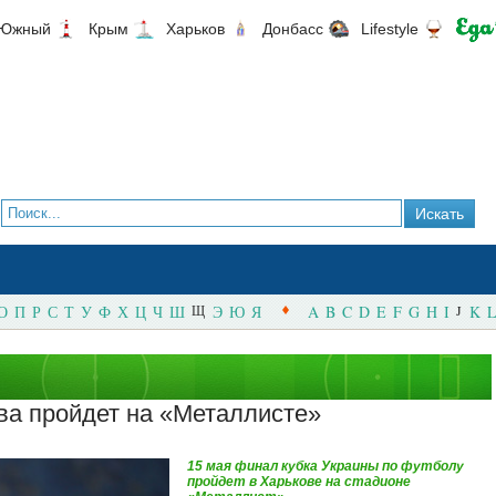
Южный
Крым
Харьков
Донбасс
Lifestyle
О
П
Р
С
Т
У
Ф
Х
Ц
Ч
Ш
Щ
Э
Ю
Я
A
B
C
D
E
F
G
H
I
J
K
L
ва пройдет на «Металлисте»
15 мая финал кубка Украины по футболу
пройдет в Харькове на стадионе