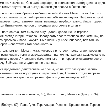
омента Козаченко. Сначала форвард не реализовал выход один на один,
й минут спустя он из выгодной позиции пробил в Горяинова.
рно отыскивая бреши в небезупречной обороне Металлиста. Так, мог
рока с линии штрафной приняла на себя перекладина. На фоне острой
перевес представителя элиты выглядел неубедительно. Лишь Торрес
ся Литвиненко, метров с тридцати выстрелив в штангу.
ьного свитка, тем сильнее ощущалось давление на игроков
ся взгляд Игоря Рахаева. Порадовать своего тренера мог Гоменюк, но
о прорыва и паса Ткачука. Был шанс и у Красноперова, вот только
ворот – овертайм стал реальностью.
тельным для Металлиста, которому в четверг предстояло провести
о взвинчивать темп и выкладываться на полную катушку харьковчане не
нтов у ворот Литвиненко было немного — в первом экстратаме всего
чу Бойчука, но угодил точно в кипера.
т продолжал действовать не спеша, но на этот раз сумел забить.
ехватили мяч на подступах к штрафной Сум, Гоменюк отдал направо.
 мощным выстрелом отправил сферу под перекладину – 0:1.
авченко, Брикнер (Ушаков, 46), Лучик, Швец, Макаров (Троцко, 76),
 (Бойчук, 69), Папа Гуйе, Торсильери, Ребенок, Красноперов, Торрес