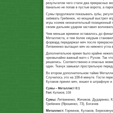
результатом чего стали два прекрасных м
банально не попав в пустые ворота, а паро
Сумы продолжали показывать зубы, регуля
забивать Гребенюк, но мощный выстрел иг
игры хозяев незначительный позиционный 
своим дальним ударом заставил волновать
Чем меньше времени оставалось до финал
Металлиста, и тем более хмурым становил
форвард передержал мяч после прекрасног
Литвиненко вытащил мяч из нижнего угла 
Дополнительное время было крайне нежела
чрезвычайно важный матч с Рухом. Так чт
решились. Соответственно и опасных моме
один. Ткачук замыкал прострельную переда
Во втором дополнительном тайме Металлис
Случилось это на 108-й минуте. Гости пер
Кулаков принял мяч, вошел в штрафную и
Сумы – Металлист 0:1
Гол:
Кулаков, 108
Сумы:
Литвиненко, Жичиков, Дударенко, Кр
Гребенюк (Ярошенко, 73), Богачев
Металлист:
Горяинов, Кулаков, Березовчук