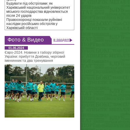
Будувати під обстрілами: як
Харківський національний університет
міського господарства відновлюється
після 24 ударів
Правоохоронці показали руйнівні
наслідки російських обстрілів у
Харківській області
Фото & Видео
в раздел
01.06.2024
Євро-2024. Новини з табору збірної
України: прибуття Довбика, черговий
іменинник та два тренування