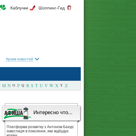
Каблучки
Шоппинг-Гид
Архив новостей
M
N
O
P
Q
R
S
T
U
V
W
X
Y
Z
Интересно что...
Платформа розвитку з Антоном Бахур:
інвестиція в покоління, яке відбудує
країну