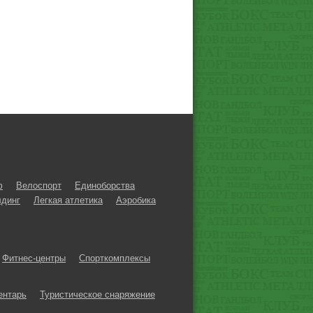
ф
Велоспорт
Единоборства
динг
Легкая атлетика
Аэробика
Фитнес-центры
Спорткомплексы
ентарь
Туристическое снаряжение