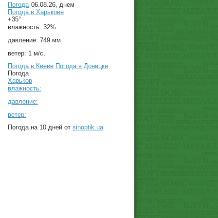
Погода
06.08.26, днем
Погода в
Харькове
+35°
влажность:
32%
давление:
749 мм
ветер:
1 м/с,
Погода в Киеве
Погода в Донецке
Погода
Харьков
влажность:
давление:
ветер:
Погода на 10 дней от
sinoptik.ua