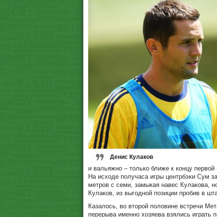
Денис Кулаков
и вальяжно – только ближе к концу первой
На исходе получаса игры центрбэки Сум з
метров с семи, замыкая навес Кулакова, 
Кулаков, из выгодной позиции пробив в шта
Казалось, во второй половине встречи Ме
перерыва именно хозяева взялись играть 