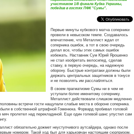
участником 1/8 финала Кубка Украины,
победив в гостях ПФК "Сумы".
Первые минуты кубкового матча соперники
провели в невысоком темпе. Создавалось
впечатление, что Металлист ждал от
соперника ошибок, а тот в свою очередь
делал все, чтобы этих самых ошибок
избежать. Наставник Сум Юрий Ярошенко
не стал изобретать велосипед, сделав
ставку, в первую очередь, на надежную
оборону. Быстрые контратаки должны были
держать центральных защитников в тонусе
и не позволять им расслабляться.
В своем прагматизме Сумы ни в чем не
уступали более именитому сопернику.
Металлист действовали слишком медленно
 половины встречи гости нащупали слабые места в обороне соперника.
абыли в собственной штрафной Гоменюка. Форвард пробивал головой
но мяч пролетел над перекладиной. Еще один голевой шанс упустил сам
нгу.
таллист обязательно дожмет неуступчивого аутсайдера, однако после
первым номером. Такой ход был для харьковчан настоящим сюрпризом,