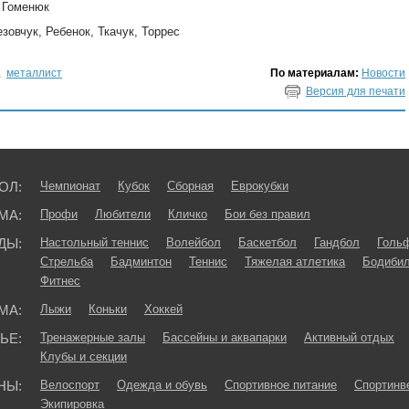
, Гоменюк
овчук, Ребенок, Ткачук, Торрес
,
металлист
По материалам:
Новости
Версия для печати
ОЛ:
Чемпионат
Кубок
Сборная
Еврокубки
МА:
Профи
Любители
Кличко
Бои без правил
ДЫ:
Настольный теннис
Волейбол
Баскетбол
Гандбол
Голь
Стрельба
Бадминтон
Теннис
Тяжелая атлетика
Бодибил
Фитнес
МА:
Лыжи
Коньки
Хоккей
ЬЕ:
Тренажерные залы
Бассейны и аквапарки
Активный отдых
Клубы и секции
НЫ:
Велоспорт
Одежда и обувь
Спортивное питание
Спортинв
Экипировка