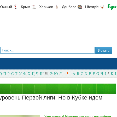
Южный
Крым
Харьков
Донбасс
Lifestyle
О
П
Р
С
Т
У
Ф
Х
Ц
Ч
Ш
Щ
Э
Ю
Я
A
B
C
D
E
F
G
H
I
J
K
L
уровень Первой лиги. Но в Кубке идем
Харьковский Металлист стал последним