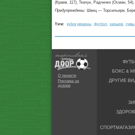
(Краев, 117), Ткачук, Радченко (Осман, 54)
Предупреждены:
Швец — Торсильери, Берез
Тэги:
кубок украины
,
футбол
,
харьков
,
сумы
ФУТБ
БОКС & М
О проекте
ДРУГИЕ ВИ
Реклама на
дозоре
ЗИ
ЗДОРОВ
СПОРТМАГАЗИ