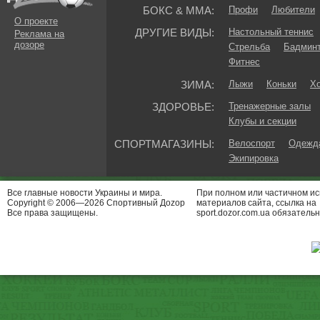
БОКС & ММА:
Профи
Любители
О проекте
ДРУГИЕ ВИДЫ:
Настольный теннис
Реклама на
дозоре
Стрельба
Бадмин
Фитнес
ЗИМА:
Лыжи
Коньки
Хо
ЗДОРОВЬЕ:
Тренажерные залы
Клубы и секции
СПОРТМАГАЗИНЫ:
Велоспорт
Одежда
Экипировка
Все главные новости Украины и мира.
При полном или частичном и
Copyright © 2006—2026 Спортивный Доzор
материалов сайта, ссылка на
Все права защищены.
sport.dozor.com.ua обязательн