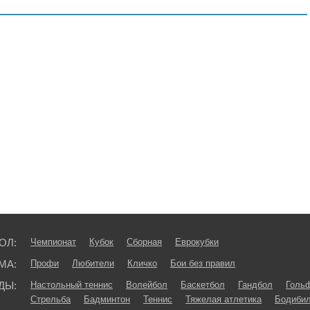
ОЛ:
Чемпионат
Кубок
Сборная
Еврокубки
МА:
Профи
Любители
Кличко
Бои без правил
ДЫ:
Настольный теннис
Волейбол
Баскетбол
Гандбол
Голь
Стрельба
Бадминтон
Теннис
Тяжелая атлетика
Бодибил