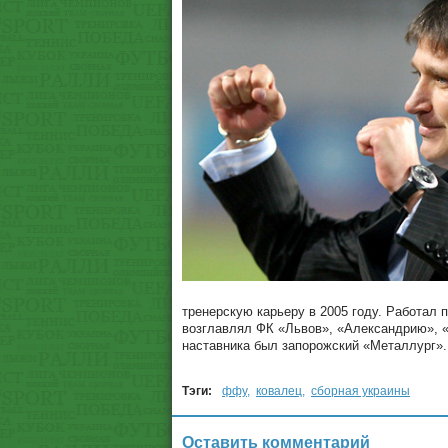
тренерскую карьеру в 2005 году. Работал
возглавлял ФК «Львов», «Александрию», «
наставника был запорожский «Металлург».
Тэги:
ффу
,
ковалец
,
сборная украины
Оставить комментарий