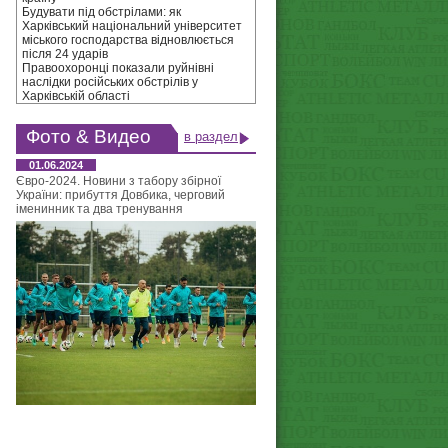
Будувати під обстрілами: як
Харківський національний університет
міського господарства відновлюється
після 24 ударів
Правоохоронці показали руйнівні
наслідки російських обстрілів у
Харківській області
Фото & Видео
в раздел
01.06.2024
Євро-2024. Новини з табору збірної
України: прибуття Довбика, черговий
іменинник та два тренування