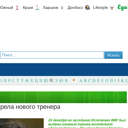
Южный
Крым
Харьков
Донбасс
Lifestyle
О
П
Р
С
Т
У
Ф
Х
Ц
Ч
Ш
Щ
Э
Ю
Я
A
B
C
D
E
F
G
H
I
J
K
L
рела нового тренера
26 декабря на заседании Исполкома ФФУ был
выбран главный тренер молодежной