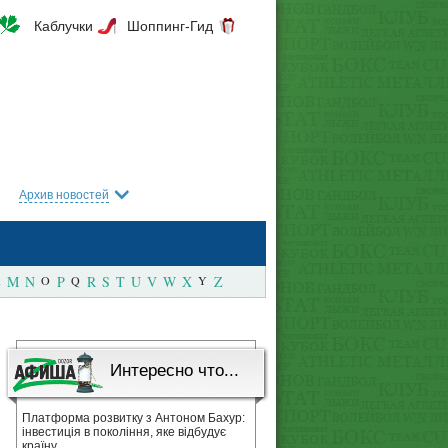
Каблучки
Шоппинг-Гид
Архив новостей
M
N
O
P
Q
R
S
T
U
V
W
X
Y
Z
Интересно что...
Платформа розвитку з Антоном Бахур:
інвестиція в покоління, яке відбудує
країну