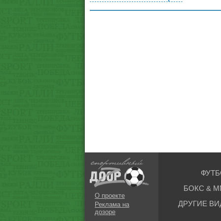
ФУТБ
БОКС & М
О проекте
ДРУГИЕ ВИ
Реклама на
дозоре