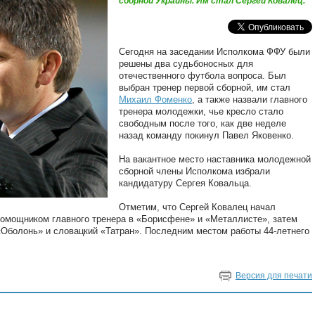
сборной Украины. Им стал Сергей Ковалец.
Сегодня на заседании Исполкома ФФУ были
решены два судьбоносных для
отечественного футбола вопроса. Был
выбран тренер первой сборной, им стал
Михаил Фоменко
, а также назвали главного
тренера молодежки, чье кресло стало
свободным после того, как две неделе
назад команду покинул Павел Яковенко.
На вакантное место наставника молодежной
сборной члены Исполкома избрали
кандидатуру Сергея Ковальца.
Отметим, что Сергей Ковалец начал
 помощником главного тренера в «Борисфене» и «Металлисте», затем
Оболонь» и словацкий «Татран». Последним местом работы 44-летнего
Версия для печати