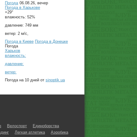
Погода
06.08.26, вечер
Погода в
Харькове
+29°
влажность:
52%
давление:
749 мм
ветер:
2 м/с,
Погода в Киеве
Погода в Донецке
Погода
Харьков
влажность:
давление:
ветер:
Погода на 10 дней от
sinoptik.ua
ф
Велоспорт
Единоборства
динг
Легкая атлетика
Аэробика