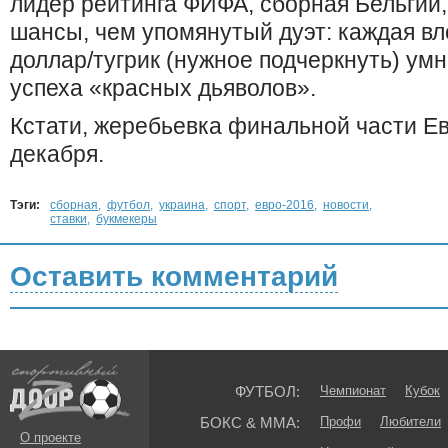
лидер рейтинга ФИФА, сборная Бельгии,
шансы, чем упомянутый дуэт: каждая вл
доллар/тугрик (нужное подчеркнуть) умн
успеха «красных дьяволов».
Кстати, жеребьевка финальной части Ев
декабря.
Тэги:
сборная
,
футбол
,
украина
,
спорт
,
евро-2016
,
новости
,
ставки
,
букмекеры
Оставить комментарий
ФУТБОЛ:
Чемпионат
Кубок
БОКС & ММА:
Профи
Любители
О проекте