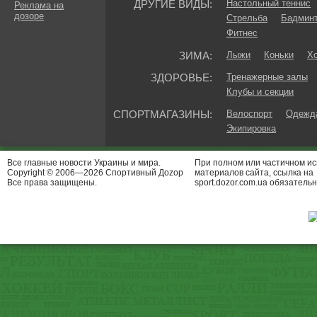
ДРУГИЕ ВИДЫ:
Настольный теннис
Реклама на
дозоре
Стрельба
Бадмин
Фитнес
ЗИМА:
Лыжи
Коньки
Хо
ЗДОРОВЬЕ:
Тренажерные залы
Клубы и секции
СПОРТМАГАЗИНЫ:
Велоспорт
Одежда
Экипировка
Все главные новости Украины и мира.
При полном или частичном и
Copyright © 2006—2026 Спортивный Доzор
материалов сайта, ссылка на
Все права защищены.
sport.dozor.com.ua обязательн