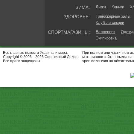
ЗИМА:
Лыжи
Коньки
Хо
ЗДОРОВЬЕ:
Тренажерные залы
Клубы и секции
СПОРТМАГАЗИНЫ:
Велоспорт
Одежда
Экипировка
Все главные новости Украины и мира.
При полном или частичном и
Copyright © 2006—2026 Спортивный Доzор
материалов сайта, ссылка на
Все права защищены.
sport.dozor.com.ua обязательн