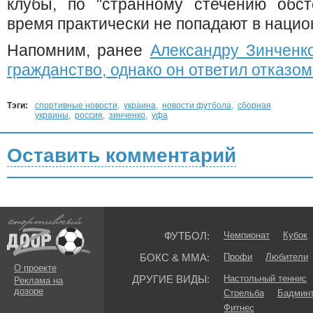
клубы, по "странному стечению обст
время практически не попадают в нацио
Напомним, ранее
Александру Зинченк
гражданство, однако он ответил отказом
Тэги:
спортивные новости
,
украина
,
новости футбола
,
сборная
украины
,
россия
,
зинченко
,
уфа
Оставить комментарий
ФУТБОЛ:
Чемпионат
Кубок
БОКС & ММА:
Профи
Любители
О проекте
ДРУГИЕ ВИДЫ:
Настольный теннис
Реклама на
дозоре
Стрельба
Бадмин
Фитнес