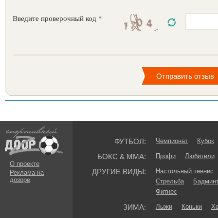
Введите проверочный код *
ФУТБОЛ:
Чемпионат
Кубок
БОКС & ММА:
Профи
Любители
О проекте
ДРУГИЕ ВИДЫ:
Настольный теннис
Реклама на
дозоре
Стрельба
Бадмин
Фитнес
ЗИМА:
Лыжи
Коньки
Хо