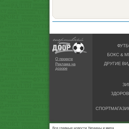
ФУТБ
БОКС & М
О проекте
ДРУГИЕ ВИ
Реклама на
дозоре
ЗИ
ЗДОРОВ
СПОРТМАГАЗИ
Все главные новости Украины и мира.