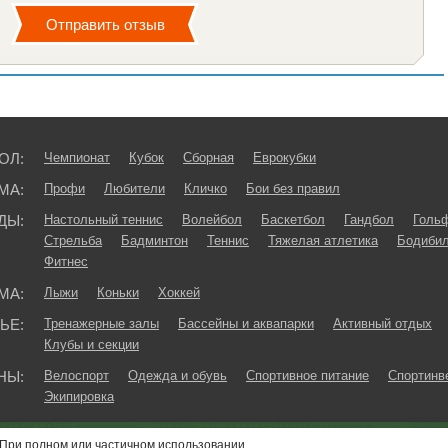
ОЛ:
Чемпионат
Кубок
Сборная
Еврокубки
МА:
Профи
Любители
Кличко
Бои без правил
ДЫ:
Настольный теннис
Волейбол
Баскетбол
Гандбол
Голь
Стрельба
Бадминтон
Теннис
Тяжелая атлетика
Бодибил
Фитнес
МА:
Лыжи
Коньки
Хоккей
ЬЕ:
Тренажерные залы
Бассейны и аквапарки
Активный отдых
Клубы и секции
НЫ:
Велоспорт
Одежда и обувь
Спортивное питание
Спортинв
Экипировка
При полном или частичном использовании