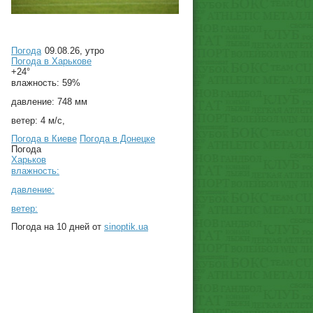
Погода
09.08.26, утро
Погода в
Харькове
+24°
влажность:
59%
давление:
748 мм
ветер:
4 м/с,
Погода в Киеве
Погода в Донецке
Погода
Харьков
влажность:
давление:
ветер:
Погода на 10 дней от
sinoptik.ua