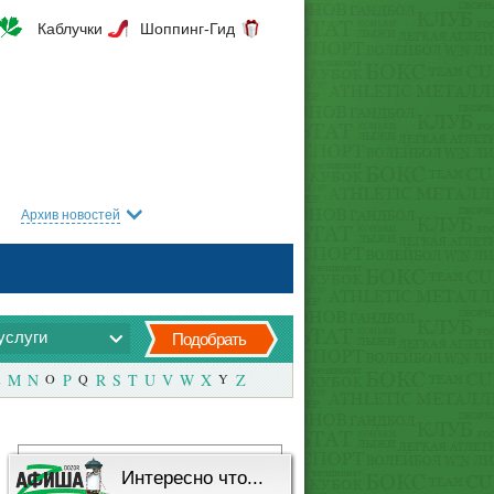
Каблучки
Шоппинг-Гид
Архив новостей
услуги
Подобрать
M
N
O
P
Q
R
S
T
U
V
W
X
Y
Z
Интересно что...