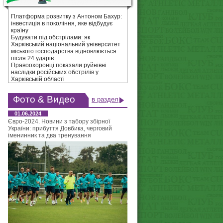
Платформа розвитку з Антоном Бахур:
інвестиція в покоління, яке відбудує
країну
Будувати під обстрілами: як
Харківський національний університет
міського господарства відновлюється
після 24 ударів
Правоохоронці показали руйнівні
наслідки російських обстрілів у
Харківській області
Фото & Видео
в раздел
01.06.2024
Євро-2024. Новини з табору збірної
України: прибуття Довбика, черговий
іменинник та два тренування