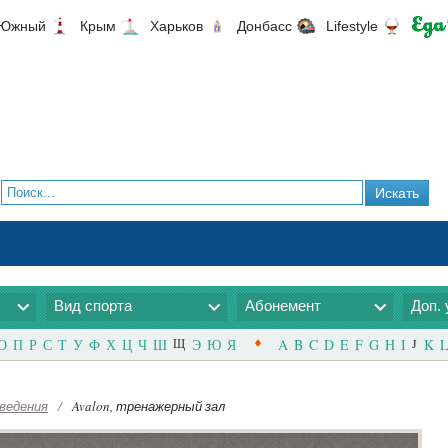
Южный
Крым
Харьков
Донбасс
Lifestyle
Вид спорта
Абонемент
Доп. 
О
П
Р
С
Т
У
Ф
Х
Ц
Ч
Ш
Щ
Э
Ю
Я
A
B
C
D
E
F
G
H
I
J
K
L
ведения
/
Avalon, тренажерный зал