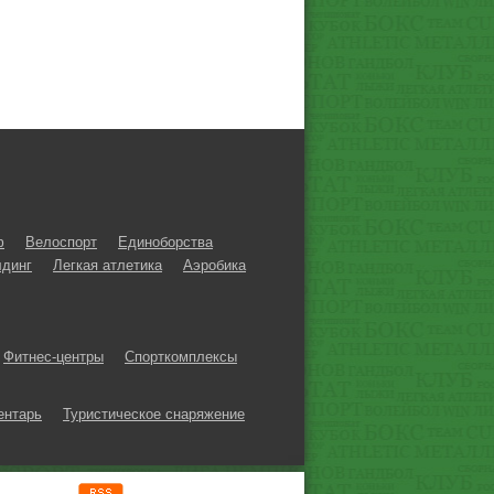
ф
Велоспорт
Единоборства
динг
Легкая атлетика
Аэробика
Фитнес-центры
Спорткомплексы
ентарь
Туристическое снаряжение