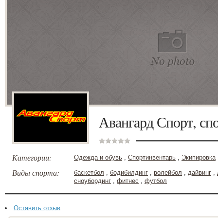
Авангард Спорт, сп
Категории:
Одежда и обувь
,
Спортинвентарь
,
Экипировка
Виды спорта:
баскетбол
,
бодибилдинг
,
волейбол
,
дайвинг
,
сноубординг
,
фитнес
,
футбол
Оставить отзыв