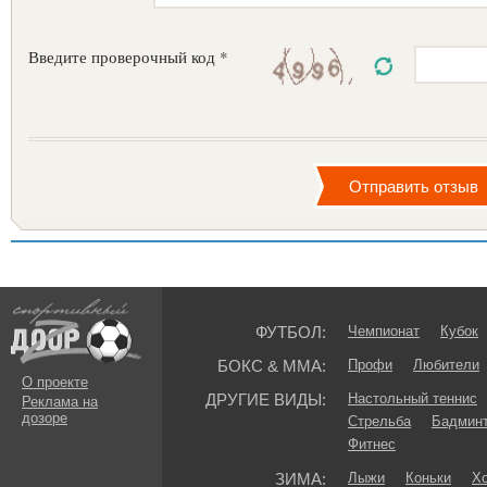
Введите проверочный код *
ФУТБОЛ:
Чемпионат
Кубок
БОКС & ММА:
Профи
Любители
О проекте
ДРУГИЕ ВИДЫ:
Настольный теннис
Реклама на
дозоре
Стрельба
Бадмин
Фитнес
ЗИМА:
Лыжи
Коньки
Хо