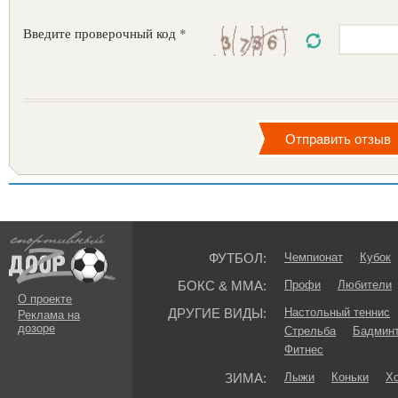
Введите проверочный код *
ФУТБОЛ:
Чемпионат
Кубок
БОКС & ММА:
Профи
Любители
О проекте
ДРУГИЕ ВИДЫ:
Настольный теннис
Реклама на
дозоре
Стрельба
Бадмин
Фитнес
ЗИМА:
Лыжи
Коньки
Хо