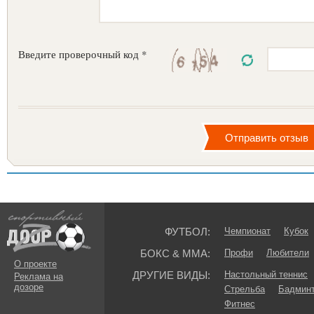
Введите проверочный код *
ФУТБОЛ:
Чемпионат
Кубок
БОКС & ММА:
Профи
Любители
О проекте
ДРУГИЕ ВИДЫ:
Настольный теннис
Реклама на
дозоре
Стрельба
Бадмин
Фитнес