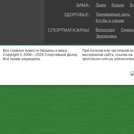
ЗИМА:
Лыжи
Коньки
Хо
ЗДОРОВЬЕ:
Тренажерные залы
Клубы и секции
СПОРТМАГАЗИНЫ:
Велоспорт
Одежда
Экипировка
Все главные новости Украины и мира.
При полном или частичном и
Copyright © 2006—2026 Спортивный Доzор
материалов сайта, ссылка на
Все права защищены.
sport.dozor.com.ua обязательн