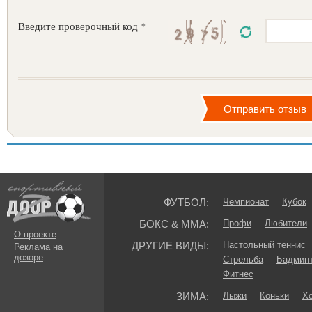
Введите проверочный код *
ФУТБОЛ:
Чемпионат
Кубок
БОКС & ММА:
Профи
Любители
О проекте
ДРУГИЕ ВИДЫ:
Настольный теннис
Реклама на
дозоре
Стрельба
Бадмин
Фитнес
ЗИМА:
Лыжи
Коньки
Хо