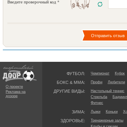
Введите проверочный код *
ФУТБОЛ:
Чемпионат
Кубок
БОКС & ММА:
Профи
Любители
О проекте
ДРУГИЕ ВИДЫ:
Настольный теннис
Реклама на
дозоре
Стрельба
Бадмин
Фитнес
ЗИМА:
Лыжи
Коньки
Хо
ЗДОРОВЬЕ:
Тренажерные залы
Клубы и секции